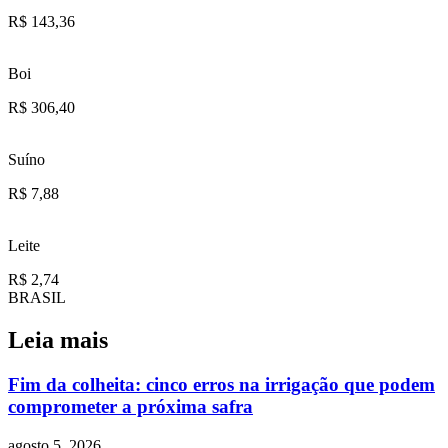
R$
143,36
Boi
R$
306,40
Suíno
R$
7,88
Leite
R$
2,74
BRASIL
Leia mais
Fim da colheita: cinco erros na irrigação que podem
comprometer a próxima safra
agosto 5, 2026