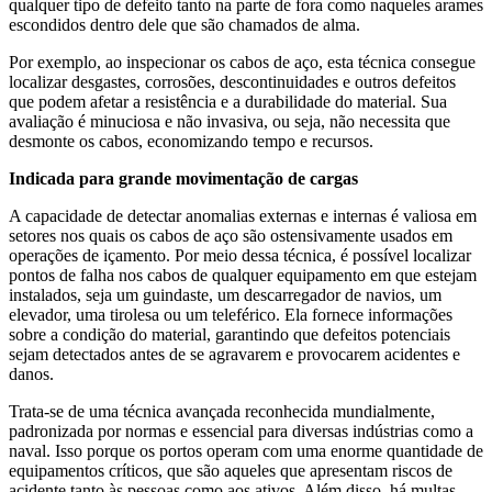
qualquer tipo de defeito tanto na parte de fora como naqueles arames
escondidos dentro dele que são chamados de alma.
Por exemplo, ao inspecionar os cabos de aço, esta técnica consegue
localizar desgastes, corrosões, descontinuidades e outros defeitos
que podem afetar a resistência e a durabilidade do material. Sua
avaliação é minuciosa e não invasiva, ou seja, não necessita que
desmonte os cabos, economizando tempo e recursos.
Indicada para grande movimentação de cargas
A capacidade de detectar anomalias externas e internas é valiosa em
setores nos quais os cabos de aço são ostensivamente usados em
operações de içamento. Por meio dessa técnica, é possível localizar
pontos de falha nos cabos de qualquer equipamento em que estejam
instalados, seja um guindaste, um descarregador de navios, um
elevador, uma tirolesa ou um teleférico. Ela fornece informações
sobre a condição do material, garantindo que defeitos potenciais
sejam detectados antes de se agravarem e provocarem acidentes e
danos.
Trata-se de uma técnica avançada reconhecida mundialmente,
padronizada por normas e essencial para diversas indústrias como a
naval. Isso porque os portos operam com uma enorme quantidade de
equipamentos críticos, que são aqueles que apresentam riscos de
acidente tanto às pessoas como aos ativos. Além disso, há multas