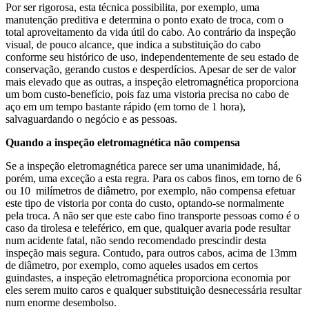
Por ser rigorosa, esta técnica possibilita, por exemplo, uma
manutenção preditiva e determina o ponto exato de troca, com o
total aproveitamento da vida útil do cabo. Ao contrário da inspeção
visual, de pouco alcance, que indica a substituição do cabo
conforme seu histórico de uso, independentemente de seu estado de
conservação, gerando custos e desperdícios. Apesar de ser de valor
mais elevado que as outras, a inspeção eletromagnética proporciona
um bom custo-benefício, pois faz uma vistoria precisa no cabo de
aço em um tempo bastante rápido (em torno de 1 hora),
salvaguardando o negócio e as pessoas.
Quando a inspeção eletromagnética não compensa
Se a inspeção eletromagnética parece ser uma unanimidade, há,
porém, uma exceção a esta regra. Para os cabos finos, em torno de 6
ou 10 milímetros de diâmetro, por exemplo, não compensa efetuar
este tipo de vistoria por conta do custo, optando-se normalmente
pela troca. A não ser que este cabo fino transporte pessoas como é o
caso da tirolesa e teleférico, em que, qualquer avaria pode resultar
num acidente fatal, não sendo recomendado prescindir desta
inspeção mais segura. Contudo, para outros cabos, acima de 13mm
de diâmetro, por exemplo, como aqueles usados em certos
guindastes, a inspeção eletromagnética proporciona economia por
eles serem muito caros e qualquer substituição desnecessária resultar
num enorme desembolso.