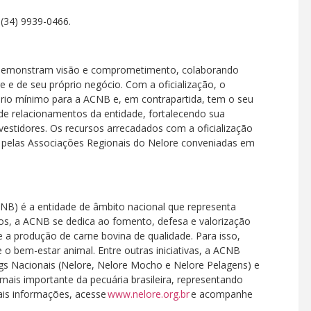
(34) 9939-0466.
NB demonstram visão e comprometimento, colaborando
e e de seu próprio negócio. Com a oficialização, o
lário mínimo para a ACNB e, em contrapartida, tem o seu
 de relacionamentos da entidade, fortalecendo sua
vestidores. Os recursos arrecadados com a oficialização
e pelas Associações Regionais do Nelore conveniadas em
CNB) é a entidade de âmbito nacional que representa
nos, a ACNB se dedica ao fomento, defesa e valorização
e a produção de carne bovina de qualidade. Para isso,
e o bem-estar animal. Entre outras iniciativas, a ACNB
gs Nacionais (Nelore, Nelore Mocho e Nelore Pelagens) e
a mais importante da pecuária brasileira, representando
ais informações, acesse
www.nelore.org.br
e acompanhe