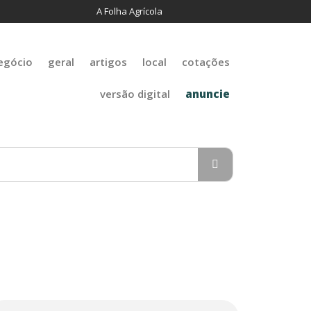
A Folha Agrícola
egócio
geral
artigos
local
cotações
versão digital
anuncie