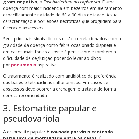
gram-negativa
, a
Fusobacterium necrophorum
. É uma
doença com maior incidência em bezerros em aleitamento
especificamente na idade de 60 a 90 dias de idade. A sua
caracterização é por lesões necróticas que progridem para
úlceras e abscessos.
Seus principais sinais clínicos estão correlacionados com a
gravidade da doença como febre ocasionado dispneia e
em casos mais fortes a tosse é persistente e também a
dificuldade de deglutição podendo levar ao óbito
por
pneumonia
aspirativa.
O tratamento é realizado com antibiótico de preferência
das bases e tetraciclinas sulfonamidas. Em casos de
abscessos deve ocorrer a drenagem e tratada de forma
correta recomendada.
3. Estomatite papular e
pseudovaríola
A estomatite papular
é causada por vírus contendo
baixa taxa de mortalidade entre os casos
. É