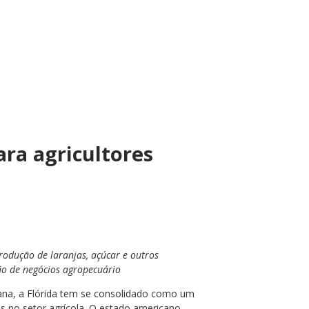
ara agricultores
rodução de laranjas, açúcar e outros
são de negócios agropecuário
bana, a Flórida tem se consolidado como um
s no setor agrícola. O estado americano,