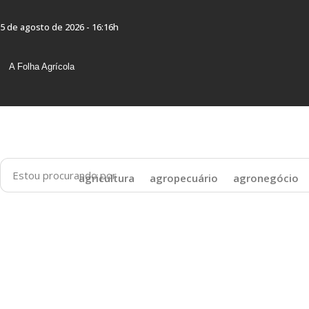
Skip
to
5 de agosto de 2026 - 16:16h
content
A Folha Agrícola
agricultura
agropecuário
agronegócio