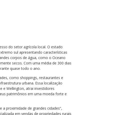
sso do setor agrícola local. O estado
extremo sul apresentando características
grandes corpos de água, como o Oceano
ivamente secos. Com uma média de 300 dias
durante quase todo o ano.
ades, como shoppings, restaurantes e
infraestrutura urbana. Essa localização
e Wellington, atrai investidores
r seus patrimônios em uma moeda forte e
e a proximidade de grandes cidades”,
cializada em vendas de propriedades rurais