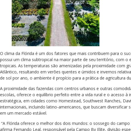
O clima da Flórida é um dos fatores que mais contribuem para o suce
possui um clima subtropical na maior parte de seu território, com o 
tropicais. As temperaturas são amenizadas pela proximidade com 
Atlântico, resultando em verões quentes e úmidos e invernos relat
de sol por ano, o ambiente é propício para a prática de agricultura 
A proximidade das fazendas com centros urbanos e outras comodid
escolas, oferece o equilíbrio perfeito entre a vida rural e o acesso à 
estratégica, em cidades como Homestead, Southwest Ranches, Davie 
internacionais, incluindo latino-americanos, que buscam diversifica
em um mercado estável.
“A Flórida oferece o melhor dos dois mundos: o sossego do campo 
afirma Fernando Leal, responsável pela Campo By Elite, divisão espe