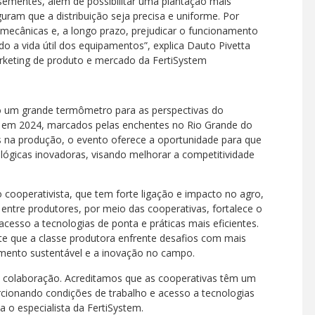
sementes, além de possibilitar uma plantação mais
ram que a distribuição seja precisa e uniforme. Por
 mecânicas e, a longo prazo, prejudicar o funcionamento
do a vida útil dos equipamentos”, explica Dauto Pivetta
rketing de produto e mercado da FertiSystem
 um grande termômetro para as perspectivas do
s em 2024, marcados pelas enchentes no Rio Grande do
s na produção, o evento oferece a oportunidade para que
ógicas inovadoras, visando melhorar a competitividade
o cooperativista, que tem forte ligação e impacto no agro,
entre produtores, por meio das cooperativas, fortalece o
cesso a tecnologias de ponta e práticas mais eficientes.
te que a classe produtora enfrente desafios com mais
imento sustentável e a inovação no campo.
colaboração. Acreditamos que as cooperativas têm um
cionando condições de trabalho e acesso a tecnologias
 o especialista da FertiSystem.