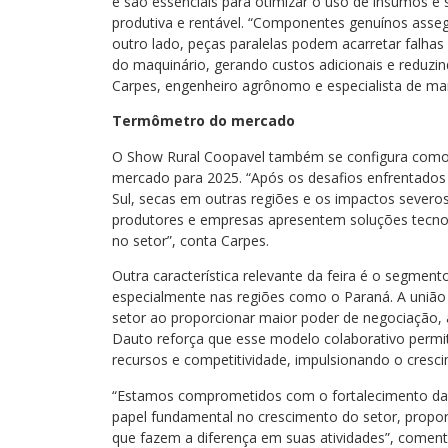
e são essenciais para otimizar o uso de insumos e 
produtiva e rentável. “Componentes genuínos assegu
outro lado, peças paralelas podem acarretar falhas
do maquinário, gerando custos adicionais e reduzin
Carpes, engenheiro agrônomo e especialista de ma
Termômetro do mercado
O Show Rural Coopavel também se configura como
mercado para 2025. “Após os desafios enfrentado
Sul, secas em outras regiões e os impactos severo
produtores e empresas apresentem soluções tecnol
no setor”, conta Carpes.
Outra característica relevante da feira é o segment
especialmente nas regiões como o Paraná. A união 
setor ao proporcionar maior poder de negociação, a
Dauto reforça que esse modelo colaborativo permi
recursos e competitividade, impulsionando o cresc
“Estamos comprometidos com o fortalecimento da 
papel fundamental no crescimento do setor, propor
que fazem a diferença em suas atividades”, comenta