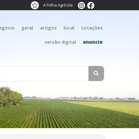
A Folha Agrícola
egócio
geral
artigos
local
cotações
versão digital
anuncie