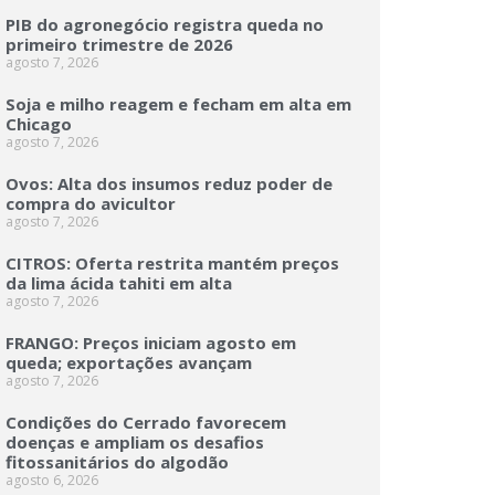
PIB do agronegócio registra queda no
primeiro trimestre de 2026
agosto 7, 2026
Soja e milho reagem e fecham em alta em
Chicago
agosto 7, 2026
Ovos: Alta dos insumos reduz poder de
compra do avicultor
agosto 7, 2026
CITROS: Oferta restrita mantém preços
da lima ácida tahiti em alta
agosto 7, 2026
FRANGO: Preços iniciam agosto em
queda; exportações avançam
agosto 7, 2026
Condições do Cerrado favorecem
doenças e ampliam os desafios
fitossanitários do algodão
agosto 6, 2026