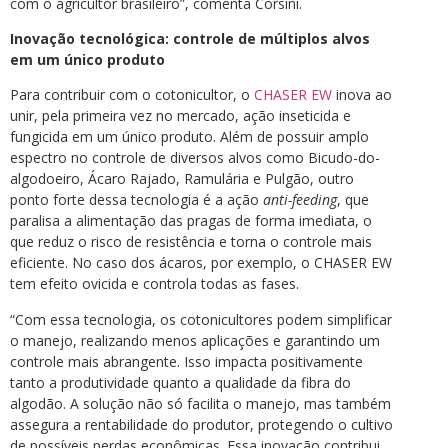
com o agricultor brasileiro”, comenta Corsini.
Inovação tecnológica: controle de múltiplos alvos
em um único produto
Para contribuir com o cotonicultor, o
CHASER EW
inova ao
unir, pela primeira vez no mercado, ação inseticida e
fungicida em um único produto. Além de possuir amplo
espectro no controle de diversos alvos como Bicudo-do-
algodoeiro, Ácaro Rajado, Ramulária e Pulgão, outro
ponto forte dessa tecnologia é a ação
anti-feeding
, que
paralisa a alimentação das pragas de forma imediata, o
que reduz o risco de resistência e torna o controle mais
eficiente. No caso dos ácaros, por exemplo, o CHASER EW
tem efeito ovicida e controla todas as fases.
“Com essa tecnologia, os cotonicultores podem simplificar
o manejo, realizando menos aplicações e garantindo um
controle mais abrangente. Isso impacta positivamente
tanto a produtividade quanto a qualidade da fibra do
algodão. A solução não só facilita o manejo, mas também
assegura a rentabilidade do produtor, protegendo o cultivo
de possíveis perdas econômicas. Essa inovação contribui