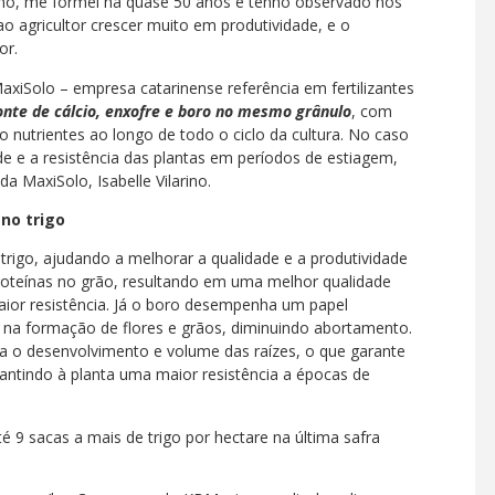
, me formei há quase 50 anos e tenho observado nos
o agricultor crescer muito em produtividade, e o
or.
xiSolo – empresa catarinense referência em fertilizantes
onte de cálcio, enxofre e boro no mesmo grânulo
, com
do nutrientes ao longo de todo o ciclo da cultura. No caso
de e a resistência das plantas em períodos de estiagem,
 MaxiSolo, Isabelle Vilarino.
no trigo
o trigo, ajudando a melhorar a qualidade e a produtividade
proteínas no grão, resultando em uma melhor qualidade
maior resistência. Já o boro desempenha um papel
 na formação de flores e grãos, diminuindo abortamento.
ra o desenvolvimento e volume das raízes, o que garante
ntindo à planta uma maior resistência a épocas de
é 9 sacas a mais de trigo por hectare na última safra