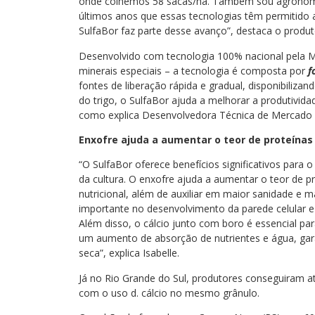
onde colhemos 58 sacas/ha. Também sou agrônomo
últimos anos que essas tecnologias têm permitido a
SulfaBor faz parte desse avanço”, destaca o produt
Desenvolvido com tecnologia 100% nacional pela Ma
minerais especiais – a tecnologia é composta por
f
fontes de liberação rápida e gradual, disponibilizan
do trigo, o SulfaBor ajuda a melhorar a produtivida
como explica Desenvolvedora Técnica de Mercado da
Enxofre ajuda a aumentar o teor de proteínas 
“O SulfaBor oferece benefícios significativos para 
da cultura. O enxofre ajuda a aumentar o teor de 
nutricional, além de auxiliar em maior sanidade e 
importante no desenvolvimento da parede celular e
Além disso, o cálcio junto com boro é essencial pa
um aumento de absorção de nutrientes e água, gara
seca”, explica Isabelle.
Já no Rio Grande do Sul, produtores conseguiram at
com o uso d. cálcio no mesmo grânulo.