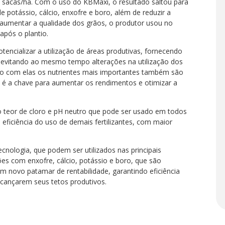
sacas/ha. Com o uso do KBMaxi, o resultado saltou para
 potássio, cálcio, enxofre e boro, além de reduzir a
e aumentar a qualidade dos grãos, o produtor usou no
após o plantio.
otencializar a utilização de áreas produtivas, fornecendo
, evitando ao mesmo tempo alterações na utilização dos
nto com elas os nutrientes mais importantes também são
o é a chave para aumentar os rendimentos e otimizar a
o teor de cloro e pH neutro que pode ser usado em todos
 eficiência do uso de demais fertilizantes, com maior
nologia, que podem ser utilizados nas principais
ões com enxofre, cálcio, potássio e boro, que são
um novo patamar de rentabilidade, garantindo eficiência
alcançarem seus tetos produtivos.