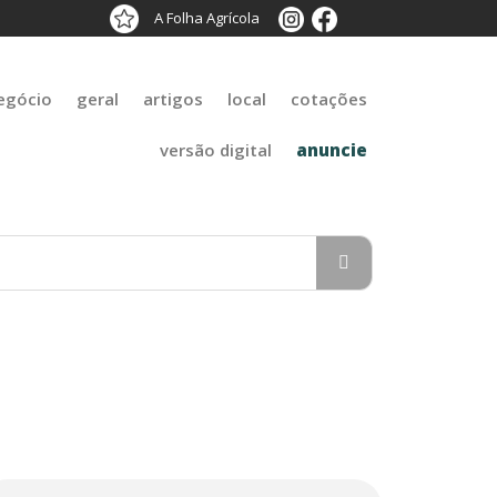
A Folha Agrícola
egócio
geral
artigos
local
cotações
versão digital
anuncie