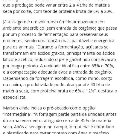
que a produção pode variar entre 2 a 4 t/ha de matéria
seca por corte, com teor de proteína bruta de 6% a 20%.
Já a silagem é um volumoso úmido armazenado em
ambiente anaeróbico (sem entrada de oxigênio) que passa
por um processo de fermentação para preservar seus
nutrientes, sendo uma opção mais palatável e energética
para os animais. “Durante a fermentação, açúcares se
transformam em ácidos graxos, principalmente os ácidos
lático e acético, reduzindo o pH e garantindo conservação
por longo período. A umidade ideal fica entre 65% e 70%,
e a compactação adequada evita a entrada de oxigênio.
Dependendo da forragem escolhida, como milho, sorgo
ou capim, a produtividade pode alcançar até 40 t/ha de
matéria seca, com proteína bruta de 6% a 12%”, destaca o
especialista.
Marson ainda indica o pré-secado como opção
“intermediária”. “A forragem perde parte da umidade antes
do armazenamento, atingindo cerca de 45% de matéria
seca. Após a secagem no campo, o material é enfardado
e plastificado para evitar contato com água e oxigênio,