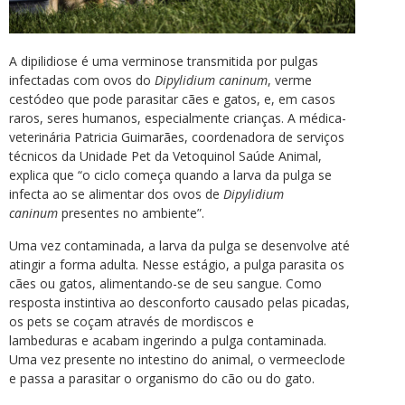
A dipilidiose é uma verminose transmitida por pulgas
infectadas com ovos do
Dipylidium caninum
, verme
cestódeo que pode parasitar cães e gatos, e, em casos
raros, seres humanos, especialmente crianças. A médica-
veterinária Patricia Guimarães, coordenadora de serviços
técnicos da Unidade Pet da Vetoquinol Saúde Animal,
explica que “o ciclo começa quando a larva da pulga se
infecta ao se alimentar dos ovos de
Dipylidium
caninum
presentes no ambiente”.
Uma vez contaminada, a larva da pulga se desenvolve até
atingir a forma adulta. Nesse estágio, a pulga parasita os
cães ou gatos, alimentando-se de seu sangue. Como
resposta instintiva ao desconforto causado pelas picadas,
os pets se coçam através de mordiscos e
lambeduras e acabam ingerindo a pulga contaminada.
Uma vez presente no intestino do animal, o vermeeclode
e passa a parasitar o organismo do cão ou do gato.