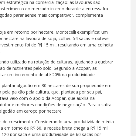
m estratégica na comercialização: as lavouras são
bastecimento do mercado interno durante a entressafra
 algodão paranaense mais competitivo”, complementa
ja em retorno por hectare. Montecelli exemplifica: um
or hectare na lavoura de soja, colheu 54 sacas e obteve
investimento foi de R$ 15 mil, resultando em uma colheita
.
ando utilizado na rotação de culturas, ajudando a quebrar
ão de nutrientes pelo solo. Segundo a Acopar, as
ar um incremento de até 20% na produtividade.
a plantar algodão em 30 hectares de sua propriedade em
pela paixão pela cultura, que, plantada por seu pai,
ltava veio com o apoio da Acopar, que auxilia na
dutor e melhores condições de negociação. Para a safra
 algodão em caroço por hectare.
e de crescimento. Considerando uma produtividade média
ba em torno de R$ 60, a receita bruta chega a R$ 15 mil
$ 120 por saca e uma produtividade de 60 sacas por