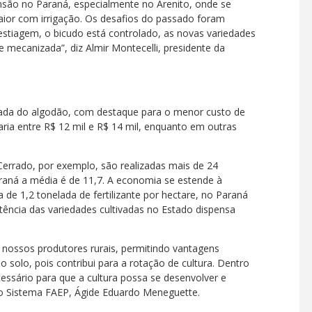
nsão no Paraná, especialmente no Arenito, onde se
aior com irrigação. Os desafios do passado foram
stiagem, o bicudo está controlado, as novas variedades
e mecanizada”, diz Almir Montecelli, presidente da
mada do algodão, com destaque para o menor custo de
ria entre R$ 12 mil e R$ 14 mil, enquanto em outras
Cerrado, por exemplo, são realizadas mais de 24
araná a média é de 11,7. A economia se estende à
de 1,2 tonelada de fertilizante por hectare, no Paraná
stência das variedades cultivadas no Estado dispensa
nossos produtores rurais, permitindo vantagens
solo, pois contribui para a rotação de cultura. Dentro
ssário para que a cultura possa se desenvolver e
 do Sistema FAEP, Ágide Eduardo Meneguette.