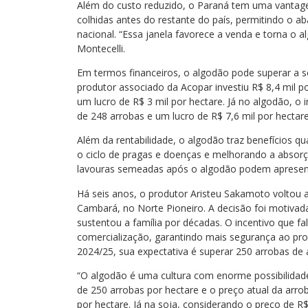
Além do custo reduzido, o Paraná tem uma vantage
colhidas antes do restante do país, permitindo o a
nacional. “Essa janela favorece a venda e torna o
Montecelli.
Em termos financeiros, o algodão pode superar a so
produtor associado da Acopar investiu R$ 8,4 mil p
um lucro de R$ 3 mil por hectare. Já no algodão, o 
de 248 arrobas e um lucro de R$ 7,6 mil por hectare
Além da rentabilidade, o algodão traz benefícios qu
o ciclo de pragas e doenças e melhorando a absorç
lavouras semeadas após o algodão podem apresent
Há seis anos, o produtor Aristeu Sakamoto voltou 
Cambará, no Norte Pioneiro. A decisão foi motivada 
sustentou a família por décadas. O incentivo que fa
comercialização, garantindo mais segurança ao pro
2024/25, sua expectativa é superar 250 arrobas de
“O algodão é uma cultura com enorme possibilidad
de 250 arrobas por hectare e o preço atual da arro
por hectare. Já na soja, considerando o preço de R