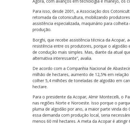
Agora, com avanços em tecnologia e manejo, os co
Para isso, desde 2001, a Associação dos Cotonicul
retomada da cotonicultura, mobilizando produtores 
assistência especializada, maquinário para colheita 
produção.
Borghi, que recebe assistência técnica da Acopar, a
resistência entre os produtores, porque o algodão 
de condução mais simples. Mas, diante da atual q
alternativa interessante”, avalia.
De acordo com a Companhia Nacional de Abastecimen
milhão de hectares, aumento de 12,5% em relação à
colher 5,4 milhões de toneladas de algodão em ca
hectare.
Para o presidente da Acopar, Almir Montecelli, o 
nas regiões Norte e Noroeste. Isso porque o parque
pluma de algodão por ano, a maior parte vinda do Ce
essa demanda com produção local, seria necessário 
menos 60 mil hectares. A meta da Acopar é atingir 