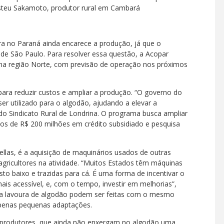
Aristeu Sakamoto, produtor rural em Cambará
a no Paraná ainda encarece a produção, já que o
 de São Paulo. Para resolver essa questão, a Acopar
 na região Norte, com previsão de operação nos próximos
ara reduzir custos e ampliar a produção. “O governo do
er utilizado para o algodão, ajudando a elevar a
 do Sindicato Rural de Londrina. O programa busca ampliar
os de R$ 200 milhões em crédito subsidiado e pesquisa
ellas, é a aquisição de maquinários usados de outras
 agricultores na atividade. “Muitos Estados têm máquinas
to baixo e trazidas para cá. É uma forma de incentivar o
is acessível, e, com o tempo, investir em melhorias”,
da lavoura de algodão podem ser feitas com o mesmo
 apenas pequenas adaptações.
s produtores, que ainda não enxergam no algodão uma