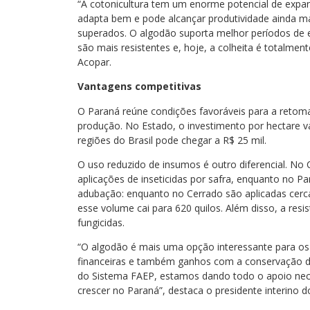
“A cotonicultura tem um enorme potencial de expa
adapta bem e pode alcançar produtividade ainda m
superados. O algodão suporta melhor períodos de e
são mais resistentes e, hoje, a colheita é totalment
Acopar.
Vantagens competitivas
O Paraná reúne condições favoráveis para a reto
produção. No Estado, o investimento por hectare va
regiões do Brasil pode chegar a R$ 25 mil.
O uso reduzido de insumos é outro diferencial. No 
aplicações de inseticidas por safra, enquanto no P
adubação: enquanto no Cerrado são aplicadas cerca 
esse volume cai para 620 quilos. Além disso, a resi
fungicidas.
“O algodão é mais uma opção interessante para os 
financeiras e também ganhos com a conservação do 
do Sistema FAEP, estamos dando todo o apoio nece
crescer no Paraná”, destaca o presidente interino