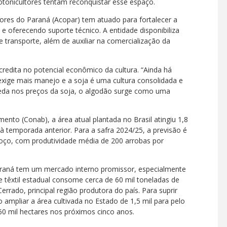
tonicultores tentam reconquistar esse espaço.
tores do Paraná (Acopar) tem atuado para fortalecer a
e oferecendo suporte técnico. A entidade disponibiliza
e transporte, além de auxiliar na comercialização da
credita no potencial econômico da cultura. “Ainda há
exige mais manejo e a soja é uma cultura consolidada e
ueda nos preços da soja, o algodão surge como uma
to (Conab), a área atual plantada no Brasil atingiu 1,8
 temporada anterior. Para a safra 2024/25, a previsão é
roço, com produtividade média de 200 arrobas por
Paraná tem um mercado interno promissor, especialmente
 têxtil estadual consome cerca de 60 mil toneladas de
rrado, principal região produtora do país. Para suprir
ampliar a área cultivada no Estado de 1,5 mil para pelo
60 mil hectares nos próximos cinco anos.