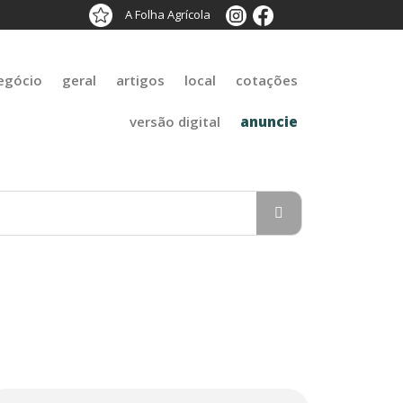
A Folha Agrícola
egócio
geral
artigos
local
cotações
versão digital
anuncie