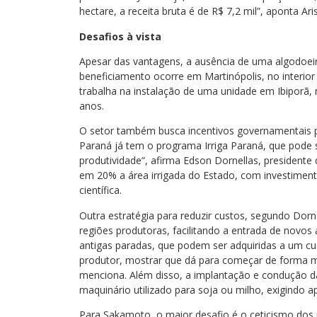
hectare, a receita bruta é de R$ 7,2 mil”, aponta 
Desafios à vista
Apesar das vantagens, a ausência de uma algodoeir
beneficiamento ocorre em Martinópolis, no interior
trabalha na instalação de uma unidade em Ibiporã,
anos.
O setor também busca incentivos governamentais p
Paraná já tem o programa Irriga Paraná, que pode s
produtividade”, afirma Edson Dornellas, presidente
em 20% a área irrigada do Estado, com investiment
científica.
Outra estratégia para reduzir custos, segundo Dorn
regiões produtoras, facilitando a entrada de novos
antigas paradas, que podem ser adquiridas a um cus
produtor, mostrar que dá para começar de forma ma
menciona. Além disso, a implantação e condução 
maquinário utilizado para soja ou milho, exigindo
Para Sakamoto, o maior desafio é o ceticismo do