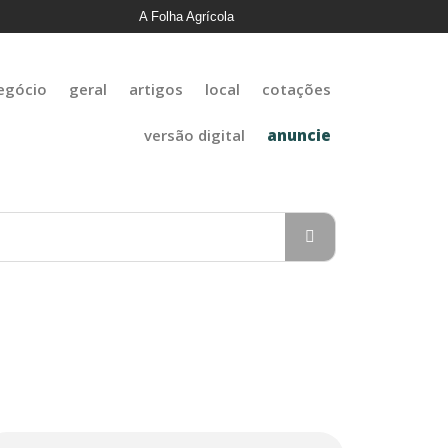
A Folha Agrícola
egócio
geral
artigos
local
cotações
versão digital
anuncie