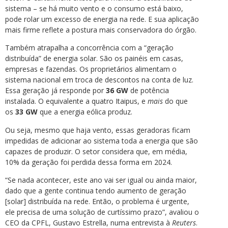
sistema – se há muito vento e o consumo está baixo,
pode rolar um excesso de energia na rede. E sua aplicação
mais firme reflete a postura mais conservadora do órgão.
Também atrapalha a concorrência com a “geração
distribuída” de energia solar. São os painéis em casas,
empresas e fazendas. Os proprietários alimentam o
sistema nacional em troca de descontos na conta de luz.
Essa geração já responde por
36 GW
de potência
instalada. O equivalente a quatro Itaipus, e
mais
do que
os
33 GW
que a energia eólica produz.
Ou seja, mesmo que haja vento, essas geradoras ficam
impedidas de adicionar ao sistema toda a energia que são
capazes de produzir. O setor considera que, em média,
10% da geração foi perdida dessa forma em 2024.
“Se nada acontecer, este ano vai ser igual ou ainda maior,
dado que a gente continua tendo aumento de geração
[solar] distribuída na rede. Então, o problema é urgente,
ele precisa de uma solução de curtíssimo prazo”, avaliou o
CEO da CPFL, Gustavo Estrella, numa entrevista à
Reuters
.