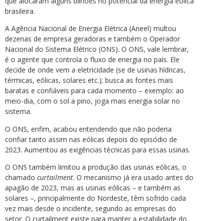
que alocaram alguns bilhões no potencial da energia eólica
brasileira.
A Agência Nacional de Energia Elétrica (Aneel) multou
dezenas de empresa geradoras e também o Operador
Nacional do Sistema Elétrico (ONS). O ONS, vale lembrar,
é o agente que controla o fluxo de energia no país. Ele
decide de onde vem a eletricidade (se de usinas hídricas,
térmicas, eólicas, solares etc.); busca as fontes mais
baratas e confiáveis para cada momento – exemplo: ao
meio-dia, com o sol a pino, joga mais energia solar no
sistema.
O ONS, enfim, acabou entendendo que não poderia
confiar tanto assim nas eólicas depois do episódio de
2023. Aumentou as exigências técnicas para essas usinas.
O ONS também limitou a produção das usinas eólicas, o
chamado
curtailment
. O mecanismo já era usado antes do
apagão de 2023, mas as usinas eólicas – e também as
solares –, principalmente do Nordeste, têm sofrido cada
vez mais desde o incidente, segundo as empresas do
setor. O curtailment existe para manter a estabilidade do