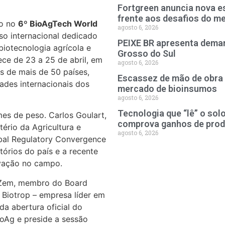
Fortgreen anuncia nova es
frente aos desafios do m
mo no
6º BioAgTech World
agosto 6, 2026
sso internacional dedicado
PEIXE BR apresenta deman
iotecnologia agrícola e
Grosso do Sul
ce de 23 a 25 de abril, em
agosto 6, 2026
es de mais de 50 países,
Escassez de mão de obra 
ades internacionais dos
mercado de bioinsumos
agosto 6, 2026
Tecnologia que “lê” o sol
mes de peso. Carlos Goulart,
comprova ganhos de prod
ério da Agricultura e
agosto 6, 2026
obal Regulatory Convergence
órios do país e a recente
vação no campo.
s Zem, membro do Board
a Biotrop – empresa líder em
da abertura oficial do
ioAg e preside a sessão