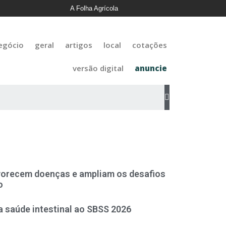
A Folha Agrícola
egócio
geral
artigos
local
cotações
versão digital
anuncie
vorecem doenças e ampliam os desafios
o
 saúde intestinal ao SBSS 2026