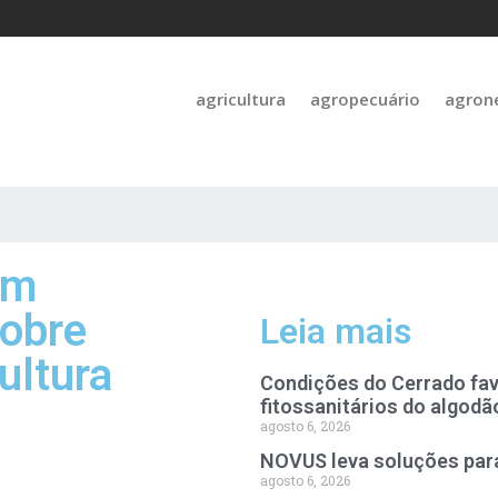
agricultura
agropecuário
agron
em
sobre
Leia mais
ultura
Condições do Cerrado fa
fitossanitários do algodã
agosto 6, 2026
NOVUS leva soluções para
agosto 6, 2026