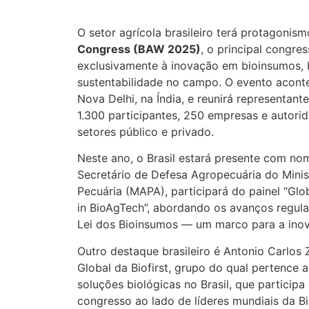
O setor agrícola brasileiro terá protagonis
Congress (BAW 2025)
, o principal congre
exclusivamente à inovação em bioinsumos, b
sustentabilidade no campo. O evento aconte
Nova Delhi, na Índia, e reunirá representant
1.300 participantes, 250 empresas e autorid
setores público e privado.
Neste ano, o Brasil estará presente com no
Secretário de Defesa Agropecuária do Minist
Pecuária (MAPA), participará do painel “Gl
in BioAgTech”, abordando os avanços regulat
Lei dos Bioinsumos — um marco para a ino
Outro destaque brasileiro é Antonio Carlo
Global da Biofirst, grupo do qual pertence 
soluções biológicas no Brasil, que participa 
congresso ao lado de líderes mundiais da B