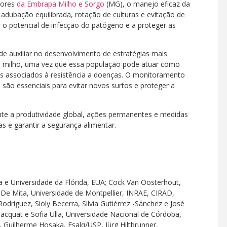
dores
da Embrapa Milho e Sorgo
(MG), o manejo eficaz da
s, adubação equilibrada, rotação de culturas e evitação de
r o potencial de infecção do patógeno e a proteger as
de auxiliar no desenvolvimento de estratégias mais
do milho, uma vez que essa população pode atuar como
nes associados à resistência a doenças. O monitoramento
 são essenciais para evitar novos surtos e proteger a
nte a produtividade global, ações permanentes e medidas
s e garantir a segurança alimentar.
a e Universidade da Flórida, EUA; Cock Van Oosterhout,
 De Mita, Universidade de Montpellier, INRAE, CIRAD,
dríguez, Sioly Becerra, Silvia Gutiérrez -Sánchez e José
acquat e Sofia Ulla, Universidade Nacional de Córdoba,
 Guilherme Hosaka, Esalq/USP, Jürg Hiltbrunner,