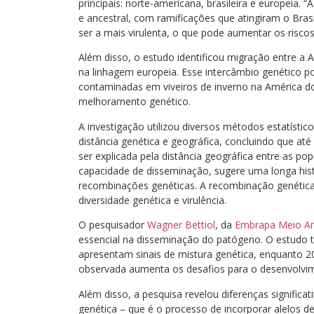
principais: norte-americana, brasileira e europeia.
e ancestral, com ramificações que atingiram o Bras
ser a mais virulenta, o que pode aumentar os riscos
Além disso, o estudo identificou migração entre a 
na linhagem europeia. Esse intercâmbio genético p
contaminadas em viveiros de inverno na América 
melhoramento genético.
A investigação utilizou diversos métodos estatístic
distância genética e geográfica, concluindo que at
ser explicada pela distância geográfica entre as po
capacidade de disseminação, sugere uma longa hist
recombinações genéticas. A recombinação genétic
diversidade genética e virulência.
O pesquisador
Wagner Bettiol
, da
Embrapa Meio A
essencial na disseminação do patógeno. O estudo 
apresentam sinais de mistura genética, enquanto 2
observada aumenta os desafios para o desenvolvime
Além disso, a pesquisa revelou diferenças significa
genética – que é o processo de incorporar alelos d