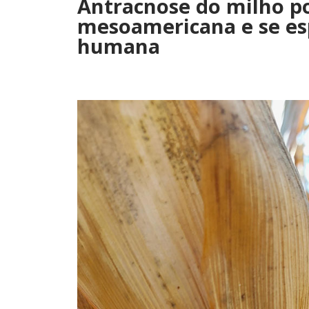
Antracnose do milho p
mesoamericana e se es
humana