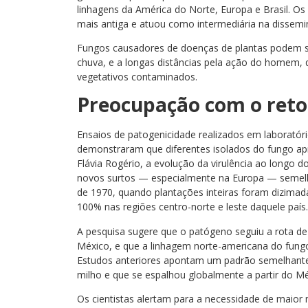
linhagens da América do Norte, Europa e Brasil. O
mais antiga e atuou como intermediária na dissemi
Fungos causadores de doenças de plantas podem se
chuva, e a longas distâncias pela ação do homem,
vegetativos contaminados.
Preocupação com o reto
Ensaios de patogenicidade realizados em laboratór
demonstraram que diferentes isolados do fungo apre
Flávia Rogério, a evolução da virulência ao longo
novos surtos — especialmente na Europa — semel
de 1970, quando plantações inteiras foram dizimad
100% nas regiões centro-norte e leste daquele país.
A pesquisa sugere que o patógeno seguiu a rota de 
México, e que a linhagem norte-americana do fungo
Estudos anteriores apontam um padrão semelhante 
milho e que se espalhou globalmente a partir do Mé
Os cientistas alertam para a necessidade de maio