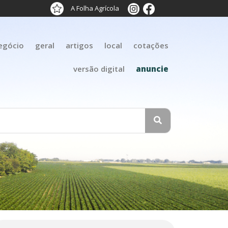
A Folha Agrícola
egócio
geral
artigos
local
cotações
versão digital
anuncie