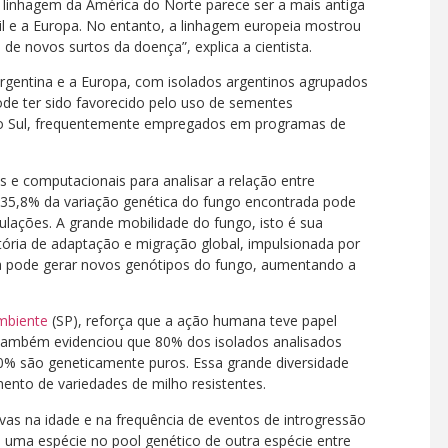
 “A linhagem da América do Norte parece ser a mais antiga
il e a Europa. No entanto, a linhagem europeia mostrou
 de novos surtos da doença”, explica a cientista.
Argentina e a Europa, com isolados argentinos agrupados
ode ter sido favorecido pelo uso de sementes
do Sul, frequentemente empregados em programas de
os e computacionais para analisar a relação entre
é 35,8% da variação genética do fungo encontrada pode
pulações. A grande mobilidade do fungo, isto é sua
ória de adaptação e migração global, impulsionada por
a pode gerar novos genótipos do fungo, aumentando a
mbiente
(SP), reforça que a ação humana teve papel
também evidenciou que 80% dos isolados analisados
0% são geneticamente puros. Essa grande diversidade
nto de variedades de milho resistentes.
tivas na idade e na frequência de eventos de introgressão
e uma espécie no pool genético de outra espécie entre