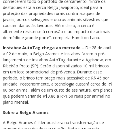
conhecerem todo o portfólio de cercamento. “Entre os
destaques está a cerca Belgo Javaporco, ideal para a
proteção das propriedades rurais contra-ataques de
javalis, porcos selvagens e outros animais silvestres que
causam danos às lavouras. Além disso, a cerca é
altamente resistente à corrosão e ao impacto de animais
de médio e grande porte”, completa Hamilton Lana.
Instabov AutoTag
chega ao mercado
– De 28 de abril
a 02 de maio, a Belgo Arames e Instabov fazem o pré-
lançamento de Instabov AutoTag durante a Agrishow, em
Ribeirão Preto (SP). Serão disponibilizados 10 mil brincos
em um lote promocional de pré-venda. Durante esse
período, o brinco tem preço mais acessível: de R$ 45 por
unidade. Posteriormente, a tecnologia custará cerca de R$
60 por animal, além de um custo de assinatura, em planos
que podem variar de R$0,86 a R$1,50 reais por animal no
plano mensal.
Sobre a Belgo Arames
A Belgo Arames é líder brasileira na transformação de
arames de aço desde sua criação, fruto da parceria