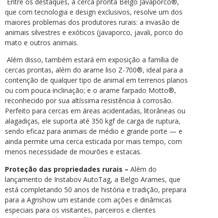
Entre os destaques, a cerca pronta Belgo Javaporco®,
que com tecnologia e design exclusivos, resolve um dos
maiores problemas dos produtores rurais: a invasão de
animais silvestres e exóticos (javaporco, javali, porco do
mato e outros animais.
Além disso, também estará em exposição a família de
cercas prontas, além do arame liso Z-700®, ideal para a
contenção de qualquer tipo de animal em terrenos planos
ou com pouca inclinação; e o arame farpado Motto®,
reconhecido por sua altíssima resistência à corrosão.
Perfeito para cercas em áreas acidentadas, litorâneas ou
alagadiças, ele suporta até 350 kgf de carga de ruptura,
sendo eficaz para animais de médio e grande porte — e
ainda permite uma cerca esticada por mais tempo, com
menos necessidade de mourões e estacas.
Proteção das propriedades rurais –
Além do
lançamento de Instabov AutoTag, a Belgo Arames, que
está completando 50 anos de história e tradição, prepara
para a Agrishow um estande com ações e dinâmicas
especiais para os visitantes, parceiros e clientes