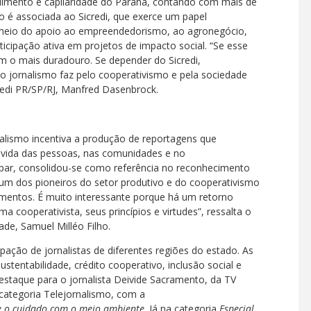
endimento e capilaridade do Paraná, contando com mais de
 é associada ao Sicredi, que exerce um papel
 meio do apoio ao empreendedorismo, ao agronegócio,
ticipação ativa em projetos de impacto social. “Se esse
m o mais duradouro. Se depender do Sicredi,
o jornalismo faz pelo cooperativismo e pela sociedade
redi PR/SP/RJ, Manfred Dasenbrock.
alismo incentiva a produção de reportagens que
 vida das pessoas, nas comunidades e no
epar, consolidou-se como referência no reconhecimento
 um dos pioneiros do setor produtivo e do cooperativismo
gmentos. É muito interessante porque há um retorno
cooperativista, seus princípios e virtudes”, ressalta o
de, Samuel Milléo Filho.
pação de jornalistas de diferentes regiões do estado. As
entabilidade, crédito cooperativo, inclusão social e
estaque para o jornalista Deivide Sacramento, da TV
categoria Telejornalismo, com a
 e o cuidado com o meio ambiente
. Já na categoria
Especial