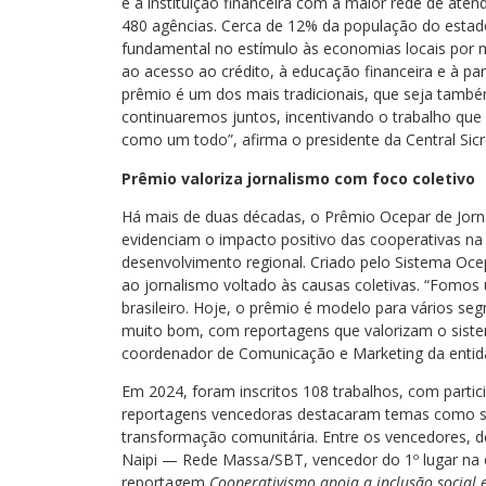
é a instituição financeira com a maior rede de at
480 agências. Cerca de 12% da população do estado
fundamental no estímulo às economias locais por
ao acesso ao crédito, à educação financeira e à par
prêmio é um dos mais tradicionais, que seja també
continuaremos juntos, incentivando o trabalho que 
como um todo”, afirma o presidente da Central Sic
Prêmio valoriza jornalismo com foco coletivo
Há mais de duas décadas, o Prêmio Ocepar de Jorn
evidenciam o impacto positivo das cooperativas na
desenvolvimento regional. Criado pelo Sistema Oc
ao jornalismo voltado às causas coletivas. “Fomos
brasileiro. Hoje, o prêmio é modelo para vários se
muito bom, com reportagens que valorizam o sistema 
coordenador de Comunicação e Marketing da entida
Em 2024, foram inscritos 108 trabalhos, com partici
reportagens vencedoras destacaram temas como sust
transformação comunitária. Entre os vencedores, d
Naipi — Rede Massa/SBT, vencedor do 1º lugar na 
reportagem
Cooperativismo apoia a inclusão social