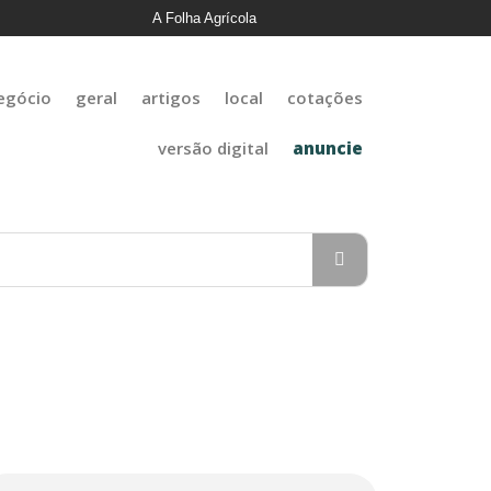
A Folha Agrícola
egócio
geral
artigos
local
cotações
versão digital
anuncie