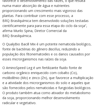
favorece o desenvolvimento das raízes, o que resulta
numa maior absorção de água e nutrientes
proporcionando um crescimento mais vigoroso das
plantas.
Para contribuir com esse processo, a
BRQ Brasilquímica tem desenvolvido soluções testadas
cientificamente para para essa etapa do ciclo da soja”,
afirma Murilo Spina, Diretor Comercial da
BRQ Brasilquímica.
O QualyBio Bacill Mix é um potente nematicida biológico,
fonte de bactérias do gênero
Bacillus,
reduzindo a
população dos fitonematoides e os danos causados por
esses microrganismos nas raízes da soja.
O AminoSpeed Leg é um fertilizante fluido fonte de
carbono orgânico enriquecido com cobalto (Co),
molibdênio (Mo) e zinco (Zn), que favorece a multiplicação
e a atividade dos microrganismos do solo e aqueles que
são fornecidos pelos nematicidas e fungicidas biológicos.
O produto também atua como ativador do metabolismo
da soja, proporcionando melhor desenvolvimento
radicular e vegetativo.