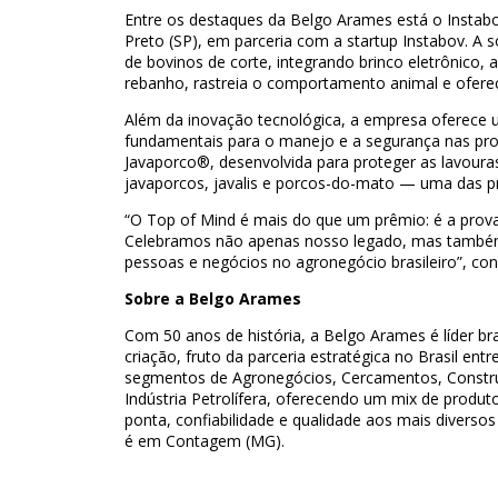
Entre os destaques da Belgo Arames está o Instabo
Preto (SP), em parceria com a startup Instabov. A so
de bovinos de corte, integrando brinco eletrônico, 
rebanho, rastreia o comportamento animal e oferec
Além da inovação tecnológica, a empresa oferece 
fundamentais para o manejo e a segurança nas pro
Javaporco®, desenvolvida para proteger as lavouras
javaporcos, javalis e porcos-do-mato — uma das p
“O Top of Mind é mais do que um prêmio: é a prov
Celebramos não apenas nosso legado, mas também 
pessoas e negócios no agronegócio brasileiro”, con
Sobre a Belgo Arames
Com 50 anos de história, a Belgo Arames é líder b
criação, fruto da parceria estratégica no Brasil ent
segmentos de Agronegócios, Cercamentos, Construçã
Indústria Petrolífera, oferecendo um mix de produt
ponta, confiabilidade e qualidade aos mais diversos
é em Contagem (MG).