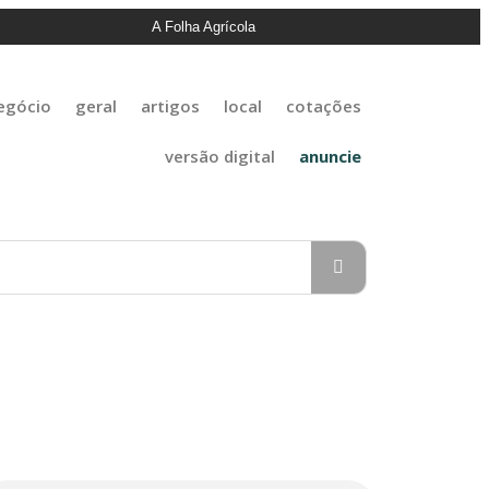
A Folha Agrícola
egócio
geral
artigos
local
cotações
versão digital
anuncie