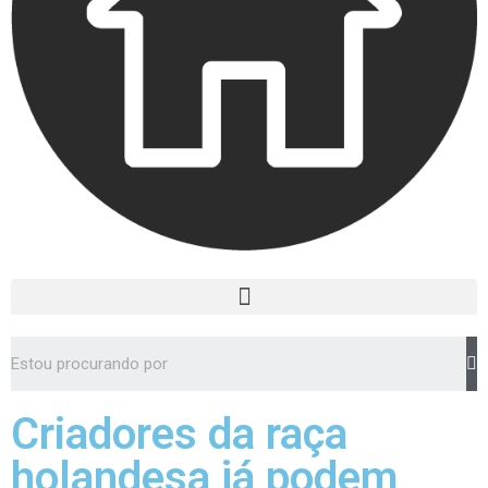
Criadores da raça
holandesa já podem