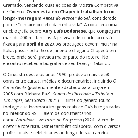
Gramado, vencendo duas edições da Mostra Competitiva
de Cinema.
Osnei está em Chapecó trabalhando no
longa-metragem
Antes do Nascer do Sol
, considerado
por ele “o maior projeto da minha vida”. A obra será uma
cinebiografia sobre
Aury Luís Bodanese
, que congregam
mais de 400 mil famílias. A previsão de conclusão está
fixada para
abril de 2027
. As produções devem iniciar na
Itália, passar pelo Rio de Janeiro e chegar a Chapecó em
breve, onde será gravada maior parte do roteiro. No
encontro recebeu a biografia de seu Doacyr Balbinot.
O Cineasta desde os anos 1990, produziu mais de 50
obras entre curtas, médias e documentários, incluindo
O
Come Gente
(posteriormente adaptado para longa em
2005 com Bárbara Paz),
Sonho de liberdade – Tributo a
Tim Lopes
,
Sem Saída
(2021) — filme do gênero found
footage que incorpora imagens reais de OVNIs registradas
no interior do RS — além de documentários
como
Paradoxo – As caras do Progresso
(2024). Além de
diretor e roteirista, Osnei também colaborou com diversos
profissionais e celebridades ao longo de sua carreira.