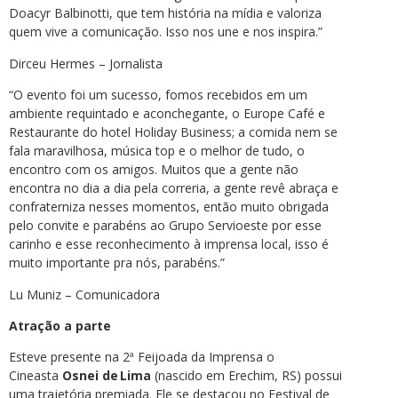
Doacyr Balbinotti, que tem história na mídia e valoriza
quem vive a comunicação. Isso nos une e nos inspira.”
Dirceu Hermes – Jornalista
“O evento foi um sucesso, fomos recebidos em um
ambiente requintado e aconchegante, o Europe Café e
Restaurante do hotel Holiday Business; a comida nem se
fala maravilhosa, música top e o melhor de tudo, o
encontro com os amigos. Muitos que a gente não
encontra no dia a dia pela correria, a gente revê abraça e
confraterniza nesses momentos, então muito obrigada
pelo convite e parabéns ao Grupo Servioeste por esse
carinho e esse reconhecimento à imprensa local, isso é
muito importante pra nós, parabéns.”
Lu Muniz – Comunicadora
Atração a parte
Esteve presente na 2ª Feijoada da Imprensa o
Cineasta
Osnei de Lima
(nascido em Erechim, RS) possui
uma trajetória premiada. Ele se destacou no Festival de