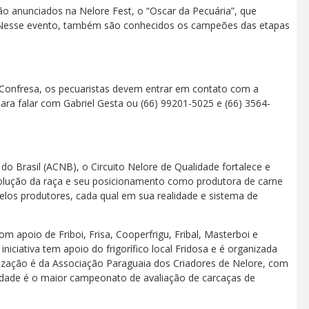
ão anunciados na Nelore Fest, o “Oscar da Pecuária”, que
Nesse evento, também são conhecidos os campeões das etapas
m Confresa, os pecuaristas devem entrar em contato com a
para falar com Gabriel Gesta ou (66) 99201-5025 e (66) 3564-
do Brasil (ACNB), o Circuito Nelore de Qualidade fortalece e
volução da raça e seu posicionamento como produtora de carne
 pelos produtores, cada qual em sua realidade e sistema de
m apoio de Friboi, Frisa, Cooperfrigu, Fribal, Masterboi e
niciativa tem apoio do frigorífico local Fridosa e é organizada
zação é da Associação Paraguaia dos Criadores de Nelore, com
idade é o maior campeonato de avaliação de carcaças de