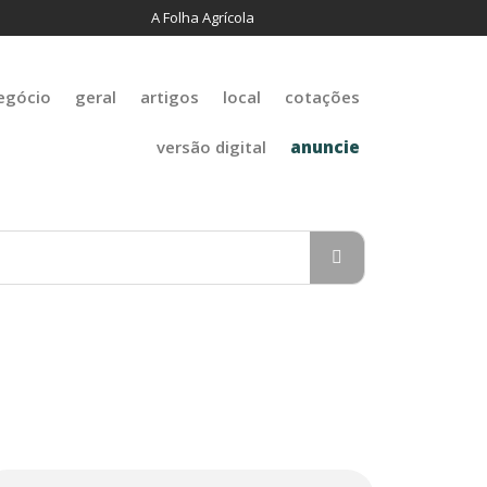
A Folha Agrícola
egócio
geral
artigos
local
cotações
versão digital
anuncie