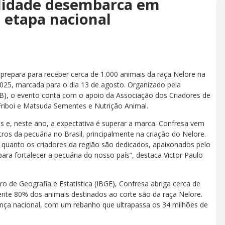
alidade desembarca em
ª etapa nacional
e prepara para receber cerca de 1.000 animais da raça Nelore na
2025, marcada para o dia 13 de agosto. Organizado pela
NB), o evento conta com o apoio da Associação dos Criadores de
iboi e Matsuda Sementes e Nutrição Animal.
s e, neste ano, a expectativa é superar a marca. Confresa vem
 da pecuária no Brasil, principalmente na criação do Nelore.
 quanto os criadores da região são dedicados, apaixonados pelo
ra fortalecer a pecuária do nosso país”, destaca Victor Paulo
o de Geografia e Estatística (IBGE), Confresa abriga cerca de
te 80% dos animais destinados ao corte são da raça Nelore.
nça nacional, com um rebanho que ultrapassa os 34 milhões de