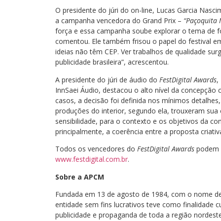
O presidente do júri do on-line, Lucas Garcia Nasc
a campanha vencedora do Grand Prix –
“Paçoquita 
força e essa campanha soube explorar o tema de for
comentou. Ele também frisou o papel do festival em
ideias não têm CEP. Ver trabalhos de qualidade sur
publicidade brasileira”, acrescentou.
A presidente do júri de áudio do
FestDigital Awards
,
InnSaei Áudio, destacou o alto nível da concepção 
casos, a decisão foi definida nos mínimos detalhes,
produções do interior, segundo ela, trouxeram sua
sensibilidade, para o contexto e os objetivos da co
principalmente, a coerência entre a proposta criati
Todos os vencedores do
FestDigital Awards
podem se
www.festdigital.com.br
.
Sobre a APCM
Fundada em 13 de agosto de 1984, com o nome d
entidade sem fins lucrativos teve como finalidade cu
publicidade e propaganda de toda a região nordest