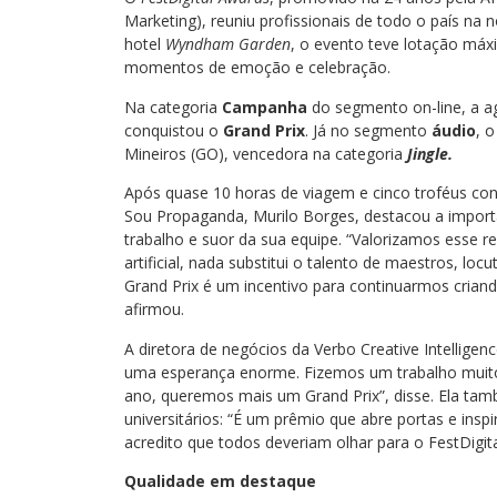
Marketing), reuniu profissionais de todo o país na n
hotel
Wyndham Garden
, o evento teve lotação máx
momentos de emoção e celebração.
Na categoria
Campanha
do segmento on-line, a a
conquistou o
Grand Prix
. Já no segmento
áudio
, 
Mineiros (GO), vencedora na categoria
Jingle
.
Após quase 10 horas de viagem e cinco troféus conq
Sou Propaganda, Murilo Borges, destacou a import
trabalho e suor da sua equipe. “Valorizamos esse 
artificial, nada substitui o talento de maestros, l
Grand Prix é um incentivo para continuarmos crian
afirmou.
A diretora de negócios da Verbo Creative Intelligen
uma esperança enorme. Fizemos um trabalho muito 
ano, queremos mais um Grand Prix”, disse. Ela tam
universitários: “É um prêmio que abre portas e in
acredito que todos deveriam olhar para o FestDigita
Qualidade em destaque