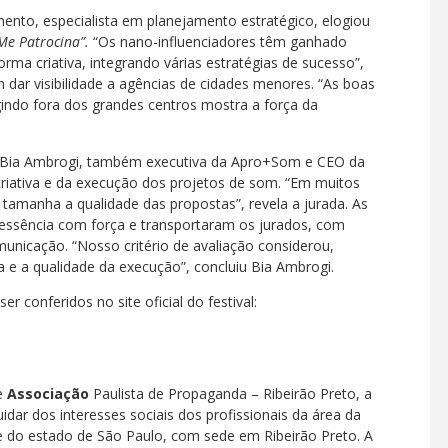
imento, especialista em planejamento estratégico, elogiou
Me Patrocina”.
“Os nano-influenciadores têm ganhado
ma criativa, integrando várias estratégias de sucesso”,
 dar visibilidade a agências de cidades menores. “As boas
gindo fora dos grandes centros mostra a força da
 Bia Ambrogi, também executiva da Apro+Som e CEO da
criativa e da execução dos projetos de som. “Em muitos
 tamanha a qualidade das propostas”, revela a jurada. As
 essência com força e transportaram os jurados, com
municação. “Nosso critério de avaliação considerou,
va e a qualidade da execução”, concluiu Bia Ambrogi.
r conferidos no site oficial do festival:
e
Associação
Paulista de Propaganda – Ribeirão Preto, a
idar dos interesses sociais dos profissionais da área da
e do estado de São Paulo, com sede em Ribeirão Preto. A