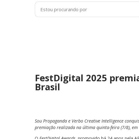
FestDigital 2025 premia
Brasil
Sou Propaganda e Verbo Creative Intelligence conqui
premiação realizada na última quinta-feira (7/8), em
O
FestDigital Awards
, promovido há 24 anos pela A