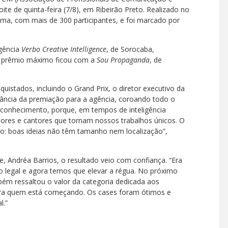
oite de quinta-feira (7/8), em Ribeirão Preto. Realizado no
ima, com mais de 300 participantes, e foi marcado por
gência
Verbo Creative Intelligence
, de Sorocaba,
o prêmio máximo ficou com a
Sou Propaganda
, de
uistados, incluindo o Grand Prix, o diretor executivo da
ância da premiação para a agência, coroando todo o
reconhecimento, porque, em tempos de inteligência
ocutores e cantores que tornam nossos trabalhos únicos. O
do: boas ideias não têm tamanho nem localização”,
ce, Andréa Barrios, o resultado veio com confiança. “Era
legal e agora temos que elevar a régua. No próximo
bém ressaltou o valor da categoria dedicada aos
spira quem está começando. Os cases foram ótimos e
l.”