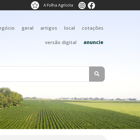
A Folha Agrícola
egócio
geral
artigos
local
cotações
versão digital
anuncie