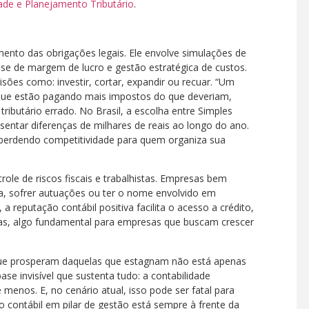
ade e Planejamento Tributário
.
ento das obrigações legais. Ele envolve simulações de
lise de margem de lucro e gestão estratégica de custos.
ões como: investir, cortar, expandir ou recuar. “Um
ue estão pagando mais impostos do que deveriam,
ibutário errado. No Brasil, a escolha entre Simples
entar diferenças de milhares de reais ao longo do ano.
rdendo competitividade para quem organiza sua
role de riscos fiscais e trabalhistas. Empresas bem
a, sofrer autuações ou ter o nome envolvido em
a reputação contábil positiva facilita o acesso a crédito,
licas, algo fundamental para empresas que buscam crescer
que prosperam daquelas que estagnam não está apenas
se invisível que sustenta tudo: a contabilidade
menos. E, no cenário atual, isso pode ser fatal para
contábil em pilar de gestão está sempre à frente da