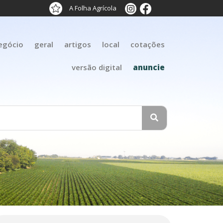
A Folha Agrícola
egócio
geral
artigos
local
cotações
versão digital
anuncie