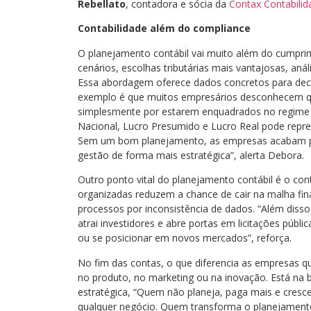
Rebellato
, contadora e sócia da
Contax Contabilid
Contabilidade além do compliance
O planejamento contábil vai muito além do cumprim
cenários, escolhas tributárias mais vantajosas, aná
Essa abordagem oferece dados concretos para decis
exemplo é que muitos empresários desconhecem q
simplesmente por estarem enquadrados no regime tr
Nacional, Lucro Presumido e Lucro Real pode repres
Sem um bom planejamento, as empresas acabam pe
gestão de forma mais estratégica”, alerta Debora.
Outro ponto vital do planejamento contábil é o cont
organizadas reduzem a chance de cair na malha fin
processos por inconsistência de dados. “Além disso, 
atrai investidores e abre portas em licitações púb
ou se posicionar em novos mercados”, reforça.
No fim das contas, o que diferencia as empresas 
no produto, no marketing ou na inovação. Está na ba
estratégica, “Quem não planeja, paga mais e cresce 
qualquer negócio. Quem transforma o planejamento 