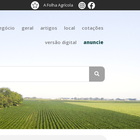
A Folha Agrícola
egócio
geral
artigos
local
cotações
versão digital
anuncie