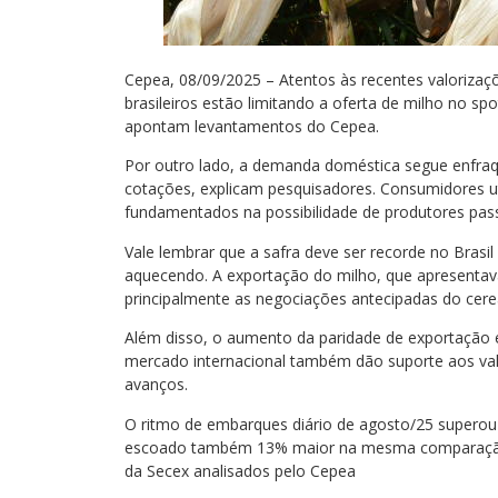
Cepea, 08/09/2025 – Atentos às recentes valoriza
brasileiros estão limitando a oferta de milho no s
apontam levantamentos do Cepea.
Por outro lado, a demanda doméstica segue enfraq
cotações, explicam pesquisadores. Consumidores ut
fundamentados na possibilidade de produtores pas
Vale lembrar que a safra deve ser recorde no Brasi
aquecendo. A exportação do milho, que apresentava
principalmente as negociações antecipadas do cerea
Além disso, o aumento da paridade de exportação 
mercado internacional também dão suporte aos va
avanços.
O ritmo de embarques diário de agosto/25 super
escoado também 13% maior na mesma comparação,
da Secex analisados pelo Cepea