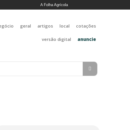
A Folha Agrícola
egócio
geral
artigos
local
cotações
versão digital
anuncie