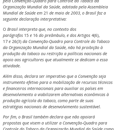
pela Convenção-Quadro para Controle do Tabaco da
Organização Mundial da Saúde, adotada pela Assembleia
Mundial de Saúde em
21
de maio de 2003, o Brasil faz a
seguinte declaração interpretativa:
O
Brasil interpreta que, no contexto dos
parágrafos
15
e
16
do preâmbulo, e dos Artigos
4(6),
17
e
26(3)
da Convenção-Quadro para Controle do Tabaco
da Organização Mundial da Saúde, não há proibição à
produção do tabaco ou restrição a políticas nacionais de
apoio aos agricultores que atualmente se dedicam a essa
atividade.
Além disso, declara ser imperativo que a Convenção seja
instrumento efetivo para a mobilização de recursos técnicos
e financeiros internacionais para auxiliar os países em
desenvolvimento a viabilizarem alternativas econômicas à
produção agrícola do tabaco, como parte de suas
estratégias nacionais de desenvolvimento sustentável.
Por fim, o Brasil também declara que não apoiará
propostas que visem a utilizar a Convenção-Quadro para
Controle do Tabaco da Organização Mundial da Saúde como