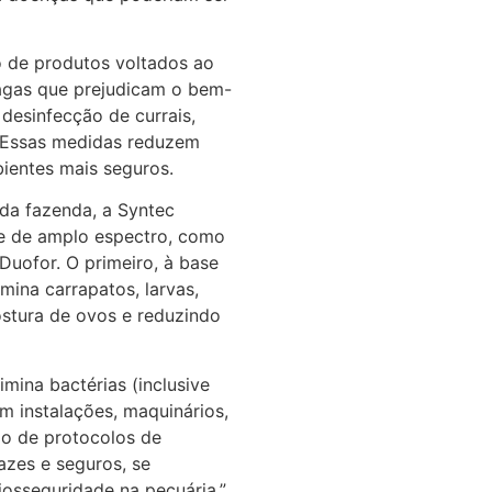
so de produtos voltados ao
ragas que prejudicam o bem-
desinfecção de currais,
. Essas medidas reduzem
bientes mais seguros.
da fazenda, a Syntec
e de amplo espectro, como
 Duofor. O primeiro, à base
imina carrapatos, larvas,
postura de ovos e reduzindo
imina bactérias (inclusive
em instalações, maquinários,
ção de protocolos de
azes e seguros, se
osseguridade na pecuária.”