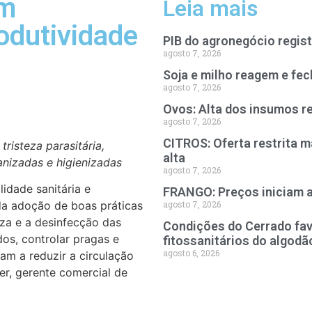
am
Leia mais
odutividade
PIB do agronegócio regist
agosto 7, 2026
Soja e milho reagem e fe
agosto 7, 2026
Ovos: Alta dos insumos r
agosto 7, 2026
CITROS: Oferta restrita m
risteza parasitária,
alta
nizadas e higienizadas
agosto 7, 2026
lidade sanitária e
FRANGO: Preços iniciam 
agosto 7, 2026
da adoção de boas práticas
eza e a desinfecção das
Condições do Cerrado fa
os, controlar pragas e
fitossanitários do algodã
agosto 6, 2026
m a reduzir a circulação
er, gerente comercial de