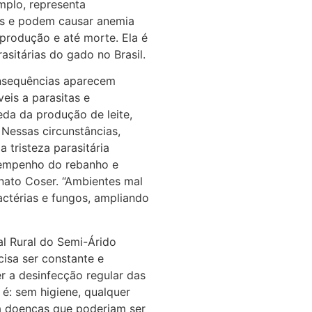
emplo, representa
s e podem causar anemia
e produção e até morte. Ela é
sitárias do gado no Brasil.
onsequências aparecem
eis a parasitas e
da da produção de leite,
 Nessas circunstâncias,
 tristeza parasitária
sempenho do rebanho e
enato Coser. “Ambientes mal
actérias e fungos, ampliando
al Rural do Semi-Árido
cisa ser constante e
r a desinfecção regular das
é: sem higiene, qualquer
a doenças que poderiam ser