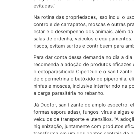
evitadas.”
Na rotina das propriedades, isso inclui o u
controle de carrapatos, moscas e outras p
estar e o desempenho dos animais, além da 
salas de ordenha, veículos e equipamentos
riscos, evitam surtos e contribuem para am
Para dar conta dessa demanda no dia a dia 
recomenda a adoção de produtos eficazes 
o ectoparasiticida CiperDuo e o sanitizante
de cipermetrina e butóxido de piperonila, el
ninfas e moscas, inclusive interferindo na 
a carga parasitária no rebanho.
Já Duofor, sanitizante de amplo espectro, el
formas esporuladas), fungos, vírus e algas 
veículos de transporte e utensílios. “A ado
higienização, juntamente com produtos efic
transforma em um dos pontos centrais da bi