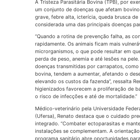
A Tristeza Parasitária Bovina (TPB), por ex
um conjunto de doenças que afetam bovino
grave, febre alta, icterícia, queda brusca d
considerada uma das principais doenças para
“Quando a rotina de prevenção falha, as c
rapidamente. Os animais ficam mais vulneráv
microrganismos, o que pode resultar em que
perda de peso, anemia e até lesões na pele.
doenças transmitidas por carrapatos, como a
bovina, tendem a aumentar, afetando o de
elevando os custos da fazenda”, ressalta R
higienizados favorecem a proliferação de b
o risco de infecções e até de mortalidade.”
Médico-veterinário pela Universidade Feder
(Ufersa), Renato destaca que o cuidado pre
integrado. “Combater ectoparasitas e mante
instalações se complementam. A orientação 
programa sanitário abre oportunidades par