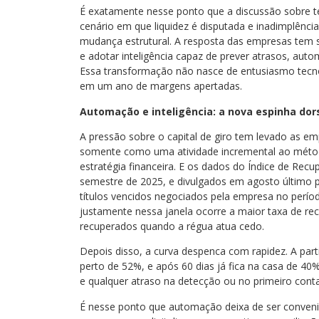
É exatamente nesse ponto que a discussão sobre t
cenário em que liquidez é disputada e inadimplênc
mudança estrutural. A resposta das empresas tem sid
e adotar inteligência capaz de prever atrasos, autom
Essa transformação não nasce de entusiasmo tecno
em um ano de margens apertadas.
Automação e inteligência: a nova espinha dor
A pressão sobre o capital de giro tem levado as e
somente como uma atividade incremental ao método
estratégia financeira. E os dados do Índice de Recu
semestre de 2025, e divulgados em agosto último 
títulos vencidos negociados pela empresa no períod
justamente nessa janela ocorre a maior taxa de r
recuperados quando a régua atua cedo.
Depois disso, a curva despenca com rapidez. A part
perto de 52%, e após 60 dias já fica na casa de 40
e qualquer atraso na detecção ou no primeiro conta
É nesse ponto que automação deixa de ser conveni