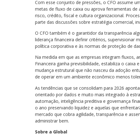
Com esse conjunto de pressões, o CFO assume um p
metas de fluxo de caixa ou aprova ferramentas de a
risco, crédito, fiscal e cultura organizacional. Pr
parte das discussões sobre estratégia comercial, in
O CFO também é o garantidor da transparência algo
liderança financeira definir critérios, supervisiona
política corporativa e às normas de proteção de da
Na medida em que as empresas integram fluxos, a
Financeira ganha previsibilidade, estabiliza o caixa
mudança estrutural que não nasceu da adoção ent
de operar em um ambiente econômico menos tolera
As tendências que se consolidam para 2026 aponta
orientado por dados e muito mais integrado à estr
automação, inteligência preditiva e governança fin
o ano preservando liquidez e aquelas que enfrenta
mercado que cobra agilidade, transparência e asser
administrar bem.
Sobre a Global