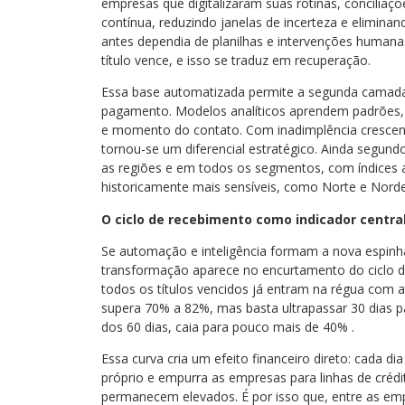
empresas que digitalizaram suas rotinas, conciliaçõ
contínua, reduzindo janelas de incerteza e elimin
antes dependia de planilhas e intervenções huma
título vence, e isso se traduz em recuperação.
Essa base automatizada permite a segunda camada:
pagamento. Modelos analíticos aprendem padrões, i
e momento do contato. Com inadimplência crescente
tornou-se um diferencial estratégico. Ainda segund
as regiões e em todos os segmentos, com índice
historicamente mais sensíveis, como Norte e Norde
O ciclo de recebimento como indicador central
Se automação e inteligência formam a nova espinha 
transformação aparece no encurtamento do ciclo d
todos os títulos vencidos já entram na régua com a
supera 70% a 82%, mas basta ultrapassar 30 dias p
dos 60 dias, caia para pouco mais de 40% .
Essa curva cria um efeito financeiro direto: cada dia 
próprio e empurra as empresas para linhas de créd
permanecem elevados. É por isso que, entre as empr