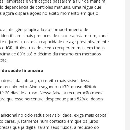
es, lembretes e verificações passaram a fluir de maneira
ando dependência de controles manuais. Uma régua que
nas agora dispara ações no exato momento em que o
 a inteligência aplicada ao comportamento de
dentificam sinais precoces de risco e ajustam tom, canal
 e juros altos, essa capacidade de agir preventivamente
o o IGR, títulos tratados cedo recuperam mais em todas
s acima de 80% até o décimo dia mesmo em mercados
ste.
 da saúde financeira
dorsal da cobrança, o efeito mais visível dessa
e recebimento. Ainda segundo o IGR, quase 40% de
té 20 dias de atraso. Nessa faixa, a recuperação média
ara que esse percentual despenque para 52% e, depois
adicional no ciclo reduz previsibilidade, exige mais capital
ito caras, justamente num contexto em que os juros
esas que já digitalizaram seus fluxos, a redução do