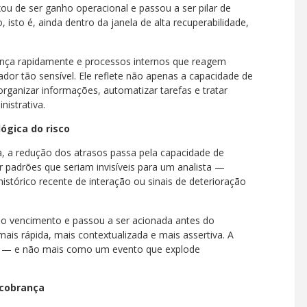
ou de ser ganho operacional e passou a ser pilar de
 isto é, ainda dentro da janela de alta recuperabilidade,
vança rapidamente e processos internos que reagem
ador tão sensível. Ele reflete não apenas a capacidade de
ganizar informações, automatizar tarefas e tratar
nistrativa.
lógica do risco
 a redução dos atrasos passa pela capacidade de
r padrões que seriam invisíveis para um analista —
stórico recente de interação ou sinais de deterioração
 o vencimento e passou a ser acionada antes do
ais rápida, mais contextualizada e mais assertiva. A
ua — e não mais como um evento que explode
 cobrança