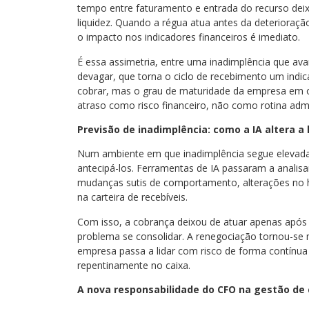
tempo entre faturamento e entrada do recurso deix
liquidez. Quando a régua atua antes da deterioração,
o impacto nos indicadores financeiros é imediato.
É essa assimetria, entre uma inadimplência que a
devagar, que torna o ciclo de recebimento um indic
cobrar, mas o grau de maturidade da empresa em or
atraso como risco financeiro, não como rotina admi
Previsão de inadimplência: como a IA altera a 
Num ambiente em que inadimplência segue elevada,
antecipá-los. Ferramentas de IA passaram a analisa
mudanças sutis de comportamento, alterações no hi
na carteira de recebíveis.
Com isso, a cobrança deixou de atuar apenas após
problema se consolidar. A renegociação tornou-se m
empresa passa a lidar com risco de forma contín
repentinamente no caixa.
A nova responsabilidade do CFO na gestão de