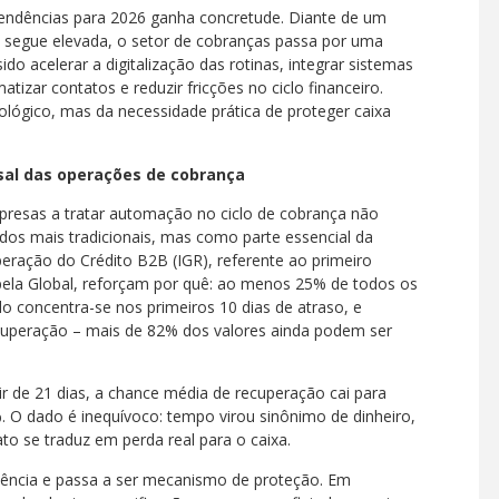
endências para 2026 ganha concretude. Diante de um
ia segue elevada, o setor de cobranças passa por uma
o acelerar a digitalização das rotinas, integrar sistemas
atizar contatos e reduzir fricções no ciclo financeiro.
lógico, mas da necessidade prática de proteger caixa
sal das operações de cobrança
mpresas a tratar automação no ciclo de cobrança não
s mais tradicionais, mas como parte essencial da
peração do Crédito B2B (IGR), referente ao primeiro
pela Global, reforçam por quê: ao menos 25% de todos os
o concentra-se nos primeiros 10 dias de atraso, e
ecuperação – mais de 82% dos valores ainda podem ser
ir de 21 dias, a chance média de recuperação cai para
%. O dado é inequívoco: tempo virou sinônimo de dinheiro,
to se traduz em perda real para o caixa.
ência e passa a ser mecanismo de proteção. Em