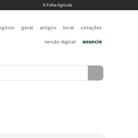
A Folha Agrícola
egócio
geral
artigos
local
cotações
versão digital
anuncie