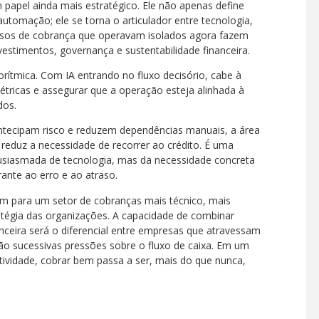
apel ainda mais estratégico. Ele não apenas define
utomação; ele se torna o articulador entre tecnologia,
ocessos de cobrança que operavam isolados agora fazem
vestimentos, governança e sustentabilidade financeira.
rítmica. Com IA entrando no fluxo decisório, cabe à
r métricas e assegurar que a operação esteja alinhada à
dos.
ntecipam risco e reduzem dependências manuais, a área
 e reduz a necessidade de recorrer ao crédito. É uma
usiasmada de tecnologia, mas da necessidade concreta
nte ao erro e ao atraso.
m para um setor de cobranças mais técnico, mais
atégia das organizações. A capacidade de combinar
anceira será o diferencial entre empresas que atravessam
rão sucessivas pressões sobre o fluxo de caixa. Em um
tividade, cobrar bem passa a ser, mais do que nunca,