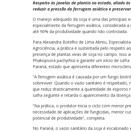
Respeito às janelas de plantio no estado, aliado à
reduzir a pressão da ferrugem asiática e preservar
O manejo adequado da soja é uma das principais est
especialmente da ferrugem asiática, considerada a
até 90% da produtividade quando não controlada.
Para Alexandra Botelho de Lima Abreu, Especialis
Agrociência, a prática é sustentada pelo respeito a
presença de plantas vivas de soja no campo. Isso a
Phakopsora pachyrhizi e garantir um início de saf
Paraná, estado que apresenta diferentes microclima
“A ferrugem asiática é causada por um fungo biotr
sobreviver. Quando o vazio sanitário é respeitado,
que reduz drasticamente a quantidade de esporos n
safra seguinte e retarda o aparecimento da doença n
“Na prática, o produtor inicia o ciclo com menor p
necessidade de aplicações de fungicidas, menor c
potencial de produtividade”, completa.
No Paraná, o vazio sanitário da soja é escalonado 