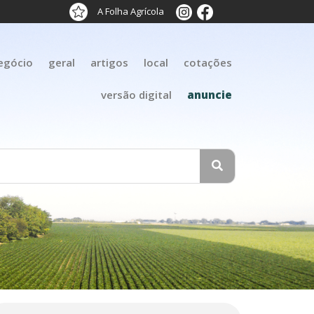
A Folha Agrícola
egócio
geral
artigos
local
cotações
versão digital
anuncie