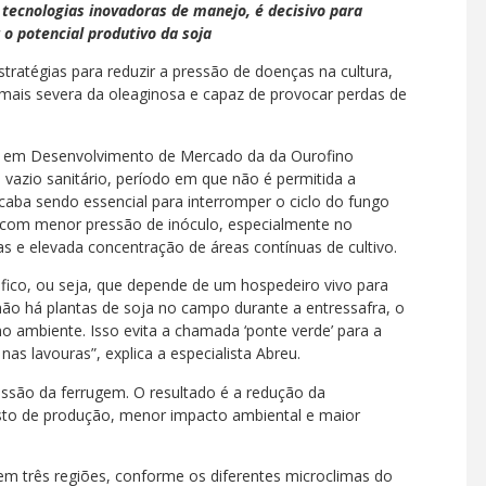
s tecnologias inovadoras de manejo, é decisivo para
 o potencial produtivo da soja
ratégias para reduzir a pressão de doenças na cultura,
 mais severa da oleaginosa e capaz de provocar perdas de
ta em Desenvolvimento de Mercado da da Ourofino
o vazio sanitário, período em que não é permitida a
caba sendo essencial para interromper o ciclo do fungo
ra com menor pressão de inóculo, especialmente no
s e elevada concentração de áreas contínuas de cultivo.
ófico, ou seja, que depende de um hospedeiro vivo para
 não há plantas de soja no campo durante a entressafra, o
o ambiente. Isso evita a chamada ‘ponte verde’ para a
as lavouras”, explica a especialista Abreu.
ressão da ferrugem. O resultado é a redução da
usto de produção, menor impacto ambiental e maior
em três regiões, conforme os diferentes microclimas do