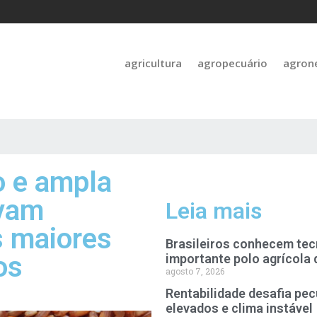
agricultura
agropecuário
agron
o e ampla
evam
Leia mais
s maiores
Brasileiros conhecem tec
os
importante polo agrícola 
agosto 7, 2026
Rentabilidade desafia pec
elevados e clima instável