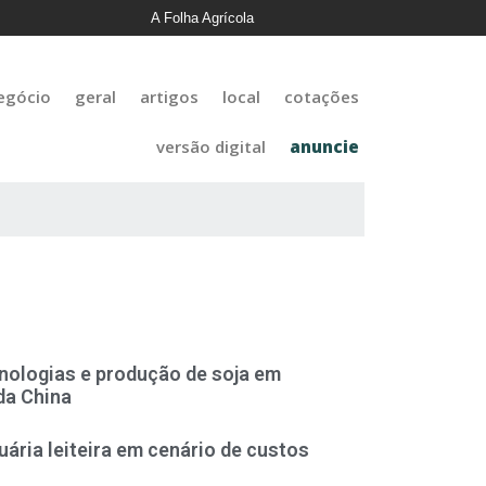
A Folha Agrícola
egócio
geral
artigos
local
cotações
versão digital
anuncie
nologias e produção de soja em
da China
uária leiteira em cenário de custos