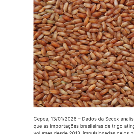
Cepea, 13/01/2026 – Dados da Secex anali
que as importações brasileiras de trigo ati
volumes desde 2013, impulsionadas pelos b