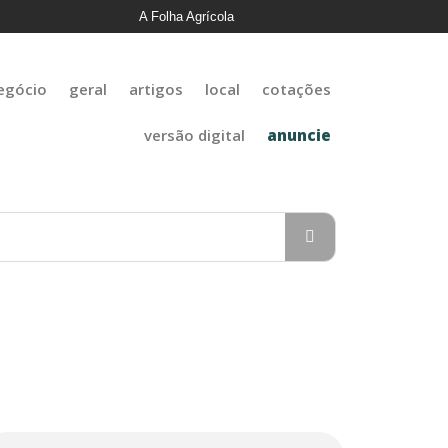
A Folha Agrícola
egócio
geral
artigos
local
cotações
versão digital
anuncie