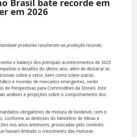
no Brasil bate recorde em
cer em 2026
pacidade produtiva resultaram na produção recorde;
esenta o balanço dos principais acontecimentos de 2025
onquistas e desafios do último ano, além de destacar as
icionais sobre o setor, bem como sobre outras
etálico e moedas de mercados emergentes, serão
rio de Perspectivas para Commodities da StoneX. Este
pais análises e projeções sobre o comportamento dos
andatos obrigatórios de mistura de biodiesel, com o
o, conforme as diretrizes do Ministério de Minas e
ações nos anos anteriores, provocadas pelo contexto
e haviam limitado o crescimento das misturas