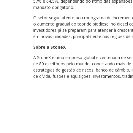
57% e 64,5%, dependendo do ritmo das expansões 
mandato obrigatório.
O setor segue atento ao cronograma de incremento
o aumento gradual do teor de biodiesel no diesel 
investidores já se preparam para atender à cresce
em novas unidades, principalmente nas regiões de m
Sobre a StoneX
A StoneX é uma empresa global e centenária de se
de 80 escritórios pelo mundo, conectando mais de 4
estratégias de gestão de riscos, banco de câmbio, 
de dívida, fusões e aquisições, investimentos, tradi