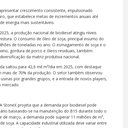
presentar crescimento consistente, impulsionado
ro, que estabelece metas de incrementos anuais até
e energia mais sustentáveis.
5, a produção nacional de biodiesel atingiu níveis
mistura. O consumo de óleo de soja, principal insumo do
lhões de toneladas no ano. O esmagamento de soja e o
vino, gordura de porco e óleos residuais, também
versificação da matriz produtiva nacional.
lada saltou para 42,6 mil m³/dia em 2025, com destaque
ram mais de 70% da produção. O setor também observou
sinas por grandes grupos, e a entrada de novos players,
do mercado.
 A StoneX projeta que a demanda por biodiesel pode
enário baseando-se na manutenção do B15 durante todo o
ir de março, a demanda pode superar 11 milhões de m³,
e soja. A capacidade industrial utilizada deve variar entre