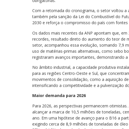
obrigatórias.
Com a retomada do cronograma, o setor voltou a a
também pela sanção da Lei do Combustível do Futu
2030 e reforça o compromisso do país com fontes d
Os dados mais recentes da ANP apontam que, em 202
recordes, resultado direto do aumento do teor de 
setor, acompanhou essa evolução, somando 7,9 mi
uso de matérias-primas alternativas, como sebo bo
registraram avanços importantes, demonstrando a di
No âmbito industrial, a capacidade produtiva insta
para as regiões Centro-Oeste e Sul, que concent
movimentos de consolidação, como a aquisição de u
intensificando a competitividade e a pulverização 
Maior demanda para 2026
Para 2026, as perspectivas permanecem otimistas.
alcançar a marca de 10,5 milhões de toneladas, c
ano. Em uma hipótese de avanço para o B16 a part
exigindo cerca de 8,9 milhões de toneladas de óleo d