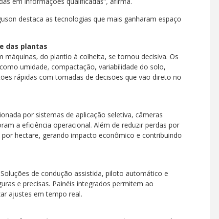
das em informações qualificadas”, afirma.
guson destaca as tecnologias que mais ganharam espaço
e das plantas
máquinas, do plantio à colheita, se tornou decisiva. Os
 como umidade, compactação, variabilidade do solo,
 ações rápidas com tomadas de decisões que vão direto no
ionada por sistemas de aplicação seletiva, câmeras
m a eficiência operacional. Além de reduzir perdas por
os por hectare, gerando impacto econômico e contribuindo
 Soluções de condução assistida, piloto automático e
uras e precisas. Painéis integrados permitem ao
ar ajustes em tempo real.