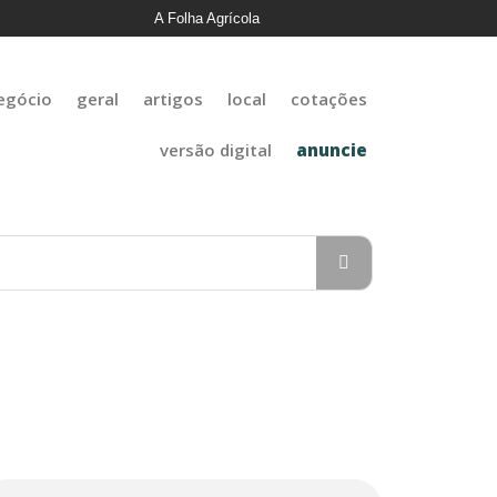
A Folha Agrícola
egócio
geral
artigos
local
cotações
versão digital
anuncie