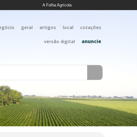
A Folha Agrícola
egócio
geral
artigos
local
cotações
versão digital
anuncie