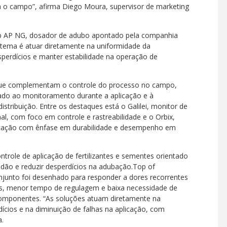
 o campo”, afirma Diego Moura, supervisor de marketing
Lub AP NG, dosador de adubo apontado pela companhia
istema é atuar diretamente na uniformidade da
esperdícios e manter estabilidade na operação de
que complementam o controle do processo no campo,
tado ao monitoramento durante a aplicação e à
stribuição. Entre os destaques está o Galilei, monitor de
, com foco em controle e rastreabilidade e o Orbix,
plicação com ênfase em durabilidade e desempenho em
ntrole de aplicação de fertilizantes e sementes orientado
dão e reduzir desperdícios na adubação.Top of
nto foi desenhado para responder a dores recorrentes
s, menor tempo de regulagem e baixa necessidade de
componentes. “As soluções atuam diretamente na
dícios e na diminuição de falhas na aplicação, com
a.