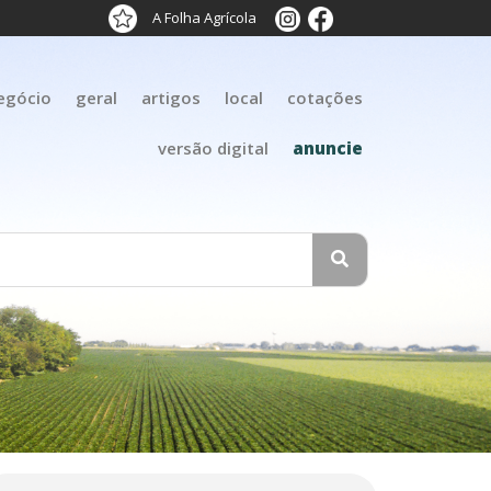
A Folha Agrícola
egócio
geral
artigos
local
cotações
versão digital
anuncie