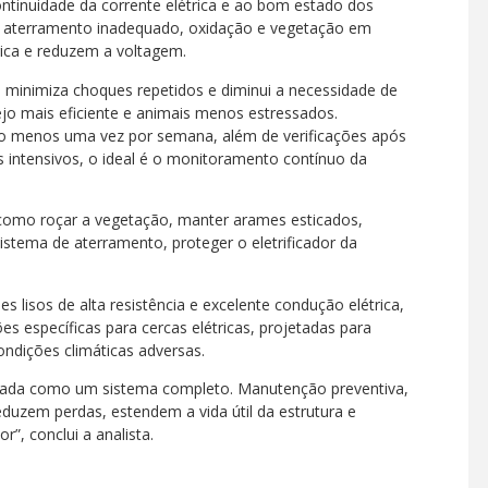
continuidade da corrente elétrica e ao bom estado dos
s, aterramento inadequado, oxidação e vegetação em
ica e reduzem a voltagem.
 minimiza choques repetidos e diminui a necessidade de
jo mais eficiente e animais menos estressados.
lo menos uma vez por semana, além de verificações após
s intensivos, o ideal é o monitoramento contínuo da
como roçar a vegetação, manter arames esticados,
sistema de aterramento, proteger o eletrificador da
lisos de alta resistência e excelente condução elétrica,
ões específicas para cercas elétricas, projetadas para
ndições climáticas adversas.
ratada como um sistema completo. Manutenção preventiva,
duzem perdas, estendem a vida útil da estrutura e
r”, conclui a analista.