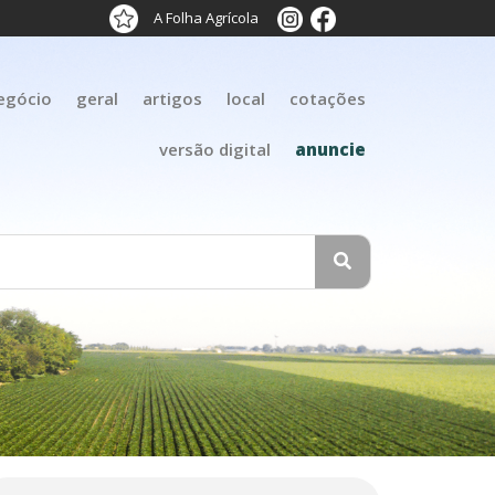
A Folha Agrícola
egócio
geral
artigos
local
cotações
versão digital
anuncie