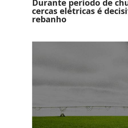
Durante período de ch
cercas elétricas é deci
rebanho