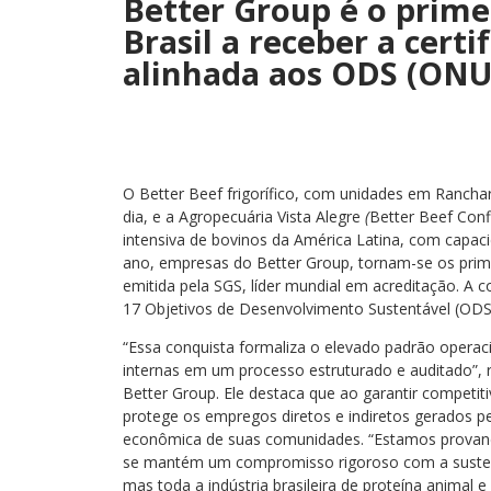
Better Group é o primei
Brasil a receber a cert
alinhada aos ODS (ONU
O Better Beef frigorífico, com unidades em Ranchar
dia, e a Agropecuária Vista Alegre
(
Better Beef Con
intensiva de bovinos da América Latina, com capa
ano, empresas do Better Group, tornam-se os prime
emitida pela SGS, líder mundial em acreditação. A
17 Objetivos de Desenvolvimento Sustentável (OD
“Essa conquista formaliza o elevado padrão operac
internas em um processo estruturado e auditado”, 
Better Group. Ele destaca que ao garantir competiti
protege os empregos diretos e indiretos gerados pel
econômica de suas comunidades. “Estamos provand
se mantém um compromisso rigoroso com a sustenta
mas toda a indústria brasileira de proteína animal