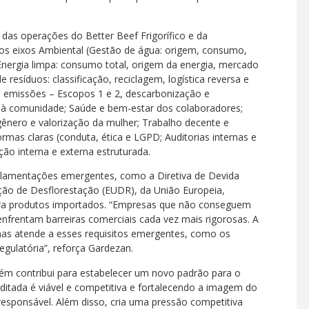
 das operações do Better Beef Frigorífico e da
 nos eixos Ambiental (Gestão de água: origem, consumo,
 Energia limpa: consumo total, origem da energia, mercado
e resíduos: classificação, reciclagem, logística reversa e
de emissões – Escopos 1 e 2, descarbonização e
 à comunidade; Saúde e bem-estar dos colaboradores;
gênero e valorização da mulher; Trabalho decente e
rmas claras (conduta, ética e LGPD; Auditorias internas e
ção interna e externa estruturada.
lamentações emergentes, como a Diretiva de Devida
ção de Desflorestação (EUDR), da União Europeia,
ara produtos importados. “Empresas que não conseguem
enfrentam barreiras comerciais cada vez mais rigorosas. A
as atende a esses requisitos emergentes, como os
egulatória”, reforça Gardezan.
bém contribui para estabelecer um novo padrão para o
uditada é viável e competitiva e fortalecendo a imagem do
responsável. Além disso, cria uma pressão competitiva