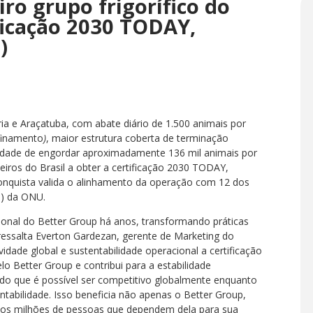
ro grupo frigorífico do
ificação 2030 TODAY,
)
ia e Araçatuba, com abate diário de 1.500 animais por
finamento
)
, maior estrutura coberta de terminação
cidade de engordar aproximadamente 136 mil animais por
iros do Brasil a obter a certificação 2030 TODAY,
 conquista valida o alinhamento da operação com 12 dos
S) da ONU.
ional do Better Group há anos, transformando práticas
ressalta Everton Gardezan, gerente de Marketing do
vidade global e sustentabilidade operacional a certificação
o Better Group e contribui para a estabilidade
o que é possível ser competitivo globalmente enquanto
bilidade. Isso beneficia não apenas o Better Group,
 e os milhões de pessoas que dependem dela para sua