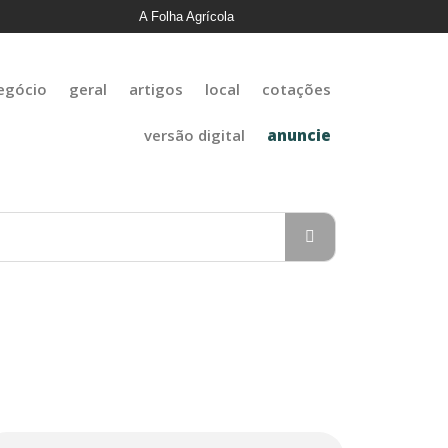
A Folha Agrícola
egócio
geral
artigos
local
cotações
versão digital
anuncie