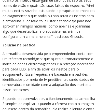
quanto os insetos enxergam de fato, quais são os seus
cones de visão e quais são suas faixas do espectro. “Virei
muitas noites sozinho estudando e pesquisando maneiras
de diagnosticar o que podia ou não atrair os insetos para
a armadilha. O desafio foi ajustar a tecnologia para não
aproximar inimigos naturais, como abelhas e joaninhas,
algo que desestabilizaria o ecossistema, além de
configurar um crime ambiental”, destacou Gnoatto.
Solução na prática
A armadilha desenvolvida pelo empreendedor conta com
um “cérebro tecnológico” que ajusta automaticamente o
índice de ondas eletromagnéticas e a refração necessária
para cada LED, a fim de atrair os insetos para o
equipamento. Essa frequência é baseada em padrões
identificados por meio de IA preditiva, cruzando dados de
temperatura e umidade com a adaptação dos insetos a
essas condições.
Segundo o desenvolvedor, o funcionamento da armadilha
é simples de explicar. “Quando a câmera capta a imagem
do inseto dentro da armadilha, ela realiza a leitura e envia