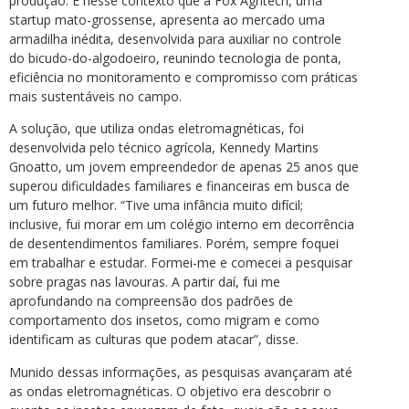
produção. É nesse contexto que a Fox Agritech, uma
startup mato-grossense, apresenta ao mercado uma
armadilha inédita, desenvolvida para auxiliar no controle
do bicudo-do-algodoeiro, reunindo tecnologia de ponta,
eficiência no monitoramento e compromisso com práticas
mais sustentáveis no campo.
A solução, que utiliza ondas eletromagnéticas, foi
desenvolvida pelo técnico agrícola, Kennedy Martins
Gnoatto, um jovem empreendedor de apenas 25 anos que
superou dificuldades familiares e financeiras em busca de
um futuro melhor. “Tive uma infância muito difícil;
inclusive, fui morar em um colégio interno em decorrência
de desentendimentos familiares. Porém, sempre foquei
em trabalhar e estudar. Formei-me e comecei a pesquisar
sobre pragas nas lavouras. A partir daí, fui me
aprofundando na compreensão dos padrões de
comportamento dos insetos, como migram e como
identificam as culturas que podem atacar”, disse.
Munido dessas informações, as pesquisas avançaram até
as ondas eletromagnéticas. O objetivo era descobrir o