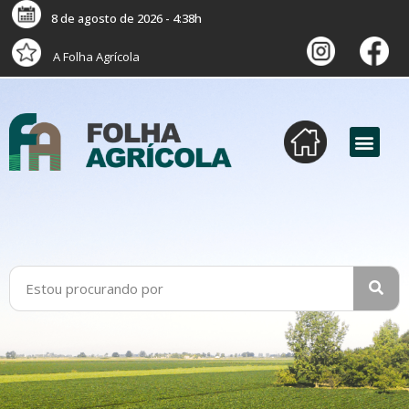
8 de agosto de 2026 - 4:38h
A Folha Agrícola
versão digital