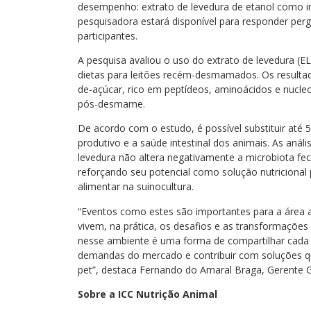
desempenho: extrato de levedura de etanol como in
pesquisadora estará disponível para responder per
participantes.
A pesquisa avaliou o uso do extrato de levedura (
dietas para leitões recém-desmamados. Os resulta
de-açúcar, rico em peptídeos, aminoácidos e nucleo
pós-desmame.
De acordo com o estudo, é possível substituir a
produtivo e a saúde intestinal dos animais. As aná
levedura não altera negativamente a microbiota fec
reforçando seu potencial como solução nutricional p
alimentar na suinocultura.
“Eventos como estes são importantes para a área a
vivem, na prática, os desafios e as transformações 
nesse ambiente é uma forma de compartilhar cada
demandas do mercado e contribuir com soluções q
pet”, destaca Fernando do Amaral Braga, Gerente Gl
Sobre a ICC Nutrição Animal