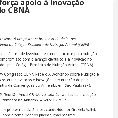
força apoio à inovação
 do CBNA
resentará um pôster sobre o estudo de leitões
nual do Colégio Brasileiro de Nutrição Animal (CBNA)
urais à base de levedura de cana-de-açúcar para nutrição,
compromisso com o avanço científico e a inovação no
dos pelo Colégio Brasileiro de Nutrição Animal (CBNA).
XXV Congresso CBNA Pet e o X Workshop sobre Nutrição e
 recentes avanços e inovações em nutrição de pets.
ntro de Convenções do Anhembi, em São Paulo (SP).
 36ª Reunião Anual CBNA, voltada às cadeias da produção
io, também no Anhembi – Setor EXPO 2.
um pôster na sala Suínos, conduzido por Graziela Valini,
ICC, com o tema “Menos plasma, mas mesmo