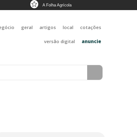
A Folha Agrícola
egócio
geral
artigos
local
cotações
versão digital
anuncie