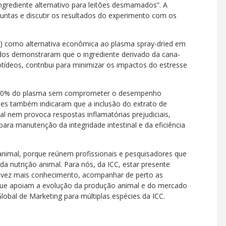
grediente alternativo para leitões desmamados”. A
guntas e discutir os resultados do experimento com os
EL) como alternativa econômica ao plasma spray-dried em
dos demonstraram que o ingrediente derivado da cana-
tídeos, contribui para minimizar os impactos do estresse
té 50% do plasma sem comprometer o desempenho
lises também indicaram que a inclusão do extrato de
al nem provoca respostas inflamatórias prejudiciais,
ara manutenção da integridade intestinal e da eficiência
nimal, porque reúnem profissionais e pesquisadores que
da nutrição animal. Para nós, da ICC, estar presente
 vez mais conhecimento, acompanhar de perto as
ue apoiam a evolução da produção animal e do mercado
obal de Marketing para múltiplas espécies da ICC.