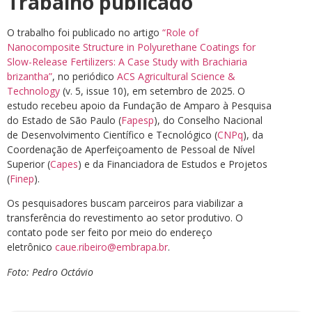
Trabalho publicado
O trabalho foi publicado no artigo
“Role of
Nanocomposite Structure in Polyurethane Coatings for
Slow-Release Fertilizers: A Case Study with Brachiaria
brizantha”
, no periódico
ACS Agricultural Science &
Technology
(v. 5, issue 10), em setembro de 2025. O
estudo recebeu apoio da Fundação de Amparo à Pesquisa
do Estado de São Paulo (
Fapesp
), do Conselho Nacional
de Desenvolvimento Científico e Tecnológico (
CNPq
), da
Coordenação de Aperfeiçoamento de Pessoal de Nível
Superior (
Capes
) e da Financiadora de Estudos e Projetos
(
Finep
).
Os pesquisadores buscam parceiros para viabilizar a
transferência do revestimento ao setor produtivo. O
contato pode ser feito por meio do endereço
eletrônico
caue.ribeiro@embrapa.br
.
Foto: Pedro Octávio