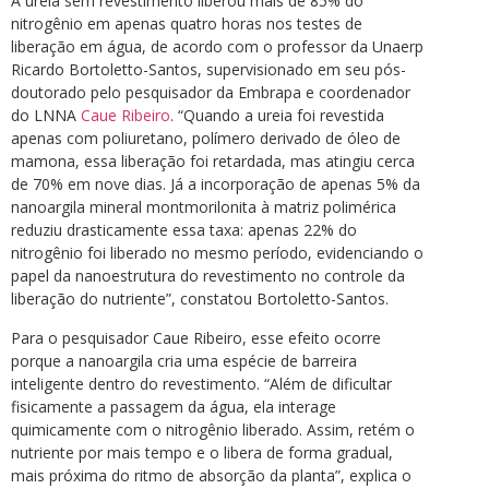
A ureia sem revestimento liberou mais de 85% do
nitrogênio em apenas quatro horas nos testes de
liberação em água, de acordo com o professor da Unaerp
Ricardo Bortoletto-Santos, supervisionado em seu pós-
doutorado pelo pesquisador da Embrapa e coordenador
do LNNA
Caue Ribeiro
. “Quando a ureia foi revestida
apenas com poliuretano, polímero derivado de óleo de
mamona, essa liberação foi retardada, mas atingiu cerca
de 70% em nove dias. Já a incorporação de apenas 5% da
nanoargila mineral montmorilonita à matriz polimérica
reduziu drasticamente essa taxa: apenas 22% do
nitrogênio foi liberado no mesmo período, evidenciando o
papel da nanoestrutura do revestimento no controle da
liberação do nutriente”, constatou Bortoletto-Santos.
Para o pesquisador Caue Ribeiro, esse efeito ocorre
porque a nanoargila cria uma espécie de barreira
inteligente dentro do revestimento. “Além de dificultar
fisicamente a passagem da água, ela interage
quimicamente com o nitrogênio liberado. Assim, retém o
nutriente por mais tempo e o libera de forma gradual,
mais próxima do ritmo de absorção da planta”, explica o