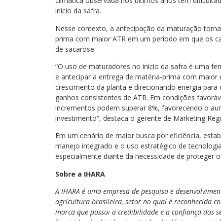
climática observada nos últimos anos tem dificult
início da safra.
Nesse contexto, a antecipação da maturação torna-s
prima com maior ATR em um período em que os can
de sacarose.
“O uso de maturadores no início da safra é uma fe
e antecipar a entrega de matéria-prima com maior q
crescimento da planta e direcionando energia para
ganhos consistentes de ATR. Em condições favoráv
incrementos podem superar 8%, favorecendo o aumen
investimento”, destaca o gerente de Marketing Reg
Em um cenário de maior busca por eficiência, estab
manejo integrado e o uso estratégico de tecnologi
especialmente diante da necessidade de proteger o po
Sobre a IHARA
A IHARA é uma empresa de pesquisa e desenvolviment
agricultura brasileira, setor no qual é reconhecida 
marca que possui a credibilidade e a confiança dos 