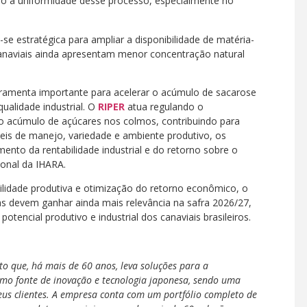
ado a uniformidade desse processo, especialmente no
e estratégica para ampliar a disponibilidade de matéria-
aviais ainda apresentam menor concentração natural
rramenta importante para acelerar o acúmulo de sacarose
ualidade industrial. O
RIPER
atua regulando o
 o acúmulo de açúcares nos colmos, contribuindo para
eis de manejo, variedade e ambiente produtivo, os
to da rentabilidade industrial e do retorno sobre o
ional da IHARA.
ilidade produtiva e otimização do retorno econômico, o
as devem ganhar ainda mais relevância na safra 2026/27,
tencial produtivo e industrial dos canaviais brasileiros.
o que, há mais de 60 anos, leva soluções para a
como fonte de inovação e tecnologia japonesa, sendo uma
seus clientes. A empresa conta com um portfólio completo de