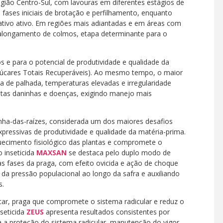
gião Centro-Sul, com lavouras em diferentes estágios de
fases iniciais de brotação e perfilhamento, enquanto
ivo ativo. Em regiões mais adiantadas e em áreas com
 alongamento de colmos, etapa determinante para o
 e para o potencial de produtividade e qualidade da
çúcares Totais Recuperáveis). Ao mesmo tempo, o maior
ça de palhada, temperaturas elevadas e irregularidade
antas daninhas e doenças, exigindo manejo mais
rinha-das-raízes, considerada um dos maiores desafios
xpressivas de produtividade e qualidade da matéria-prima.
uecimento fisiológico das plantas e compromete o
o inseticida
MAXSAN
se destaca pelo duplo modo de
as fases da praga, com efeito ovicida e ação de choque
 da pressão populacional ao longo da safra e auxiliando
s.
car, praga que compromete o sistema radicular e reduz o
nseticida
ZEUS
apresenta resultados consistentes por
a a proteção do sistema radicular, manutenção do vigor