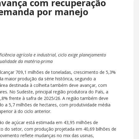
 avança com recuperação
 demanda por manejo
iência agrícola e industrial, ciclo exige planejamento
 qualidade da matéria-prima
alcançar 709,1 milhões de toneladas, crescimento de 5,3%
da maior produção da série histórica, segundo a
área destinada à colheita também deve avançar, com
es. No Sudeste, principal região produtora do País, a
6,8% frente à safra de 2025/26. A região também deve
do a 5,7 milhões de hectares, com produtividade média
erior à do ciclo anterior.
ção de açúcar está estimada em 43,95 milhões de
nto do setor, com produção projetada em 40,69 bilhões de
 movimento reflete mudanças no mix das usinas,