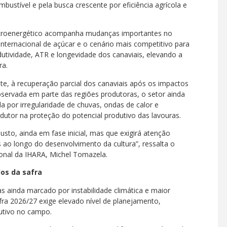
bustível e pela busca crescente por eficiência agrícola e
ucroenergético acompanha mudanças importantes no
nternacional de açúcar e o cenário mais competitivo para
utividade, ATR e longevidade dos canaviais, elevando a
ra.
nte, à recuperação parcial dos canaviais após os impactos
bservada em parte das regiões produtoras, o setor ainda
a por irregularidade de chuvas, ondas de calor e
dutor na proteção do potencial produtivo das lavouras.
usto, ainda em fase inicial, mas que exigirá atenção
 ao longo do desenvolvimento da cultura”, ressalta o
onal da IHARA, Michel Tomazela.
dos da safra
 ainda marcado por instabilidade climática e maior
fra 2026/27 exige elevado nível de planejamento,
dutivo no campo.