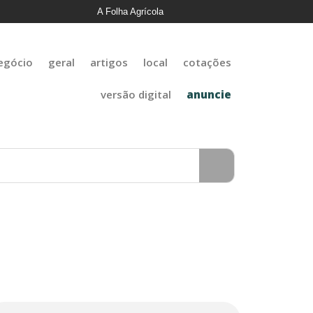
A Folha Agrícola
egócio
geral
artigos
local
cotações
versão digital
anuncie