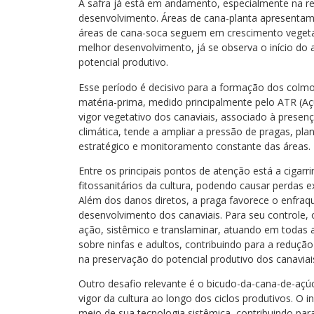
A safra já está em andamento, especialmente na re
desenvolvimento. Áreas de cana-planta apresentam 
áreas de cana-soca seguem em crescimento vegetat
melhor desenvolvimento, já se observa o início do
potencial produtivo.
Esse período é decisivo para a formação dos colmos
matéria-prima, medido principalmente pelo ATR (A
vigor vegetativo dos canaviais, associado à presen
climática, tende a ampliar a pressão de pragas, pl
estratégico e monitoramento constante das áreas.
Entre os principais pontos de atenção está a cigar
fitossanitários da cultura, podendo causar perdas e
Além dos danos diretos, a praga favorece o enfraq
desenvolvimento dos canaviais. Para seu controle, 
ação, sistêmico e translaminar, atuando em todas 
sobre ninfas e adultos, contribuindo para a redução
na preservação do potencial produtivo dos canaviai
Outro desafio relevante é o bicudo-da-cana-de-açú
vigor da cultura ao longo dos ciclos produtivos. O i
meio de sua tecnologia sistêmica, contribuindo par