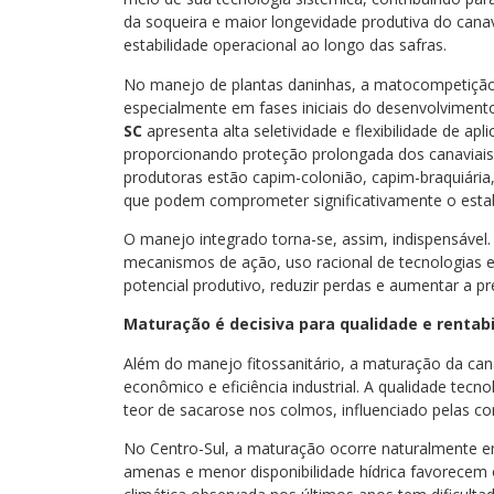
da soqueira e maior longevidade produtiva do canav
estabilidade operacional ao longo das safras.
No manejo de plantas daninhas, a matocompetição 
especialmente em fases iniciais do desenvolviment
SC
apresenta alta seletividade e flexibilidade de apl
proporcionando proteção prolongada dos canaviais. 
produtoras estão capim-colonião, capim-braquiári
que podem comprometer significativamente o estab
O manejo integrado torna-se, assim, indispensáve
mecanismos de ação, uso racional de tecnologias 
potencial produtivo, reduzir perdas e aumentar a pre
Maturação é decisiva para qualidade e rentab
Além do manejo fitossanitário, a maturação da can
econômico e eficiência industrial. A qualidade tecn
teor de sacarose nos colmos, influenciado pelas c
No Centro-Sul, a maturação ocorre naturalmente e
amenas e menor disponibilidade hídrica favorecem 