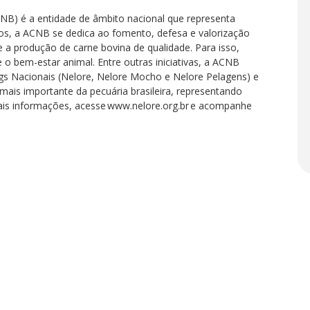
CNB) é a entidade de âmbito nacional que representa
nos, a ACNB se dedica ao fomento, defesa e valorização
e a produção de carne bovina de qualidade. Para isso,
e o bem-estar animal. Entre outras iniciativas, a ACNB
gs Nacionais (Nelore, Nelore Mocho e Nelore Pelagens) e
a mais importante da pecuária brasileira, representando
mais informações, acesse www.nelore.org.br e acompanhe