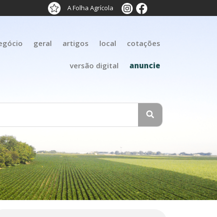
A Folha Agrícola
egócio
geral
artigos
local
cotações
versão digital
anuncie