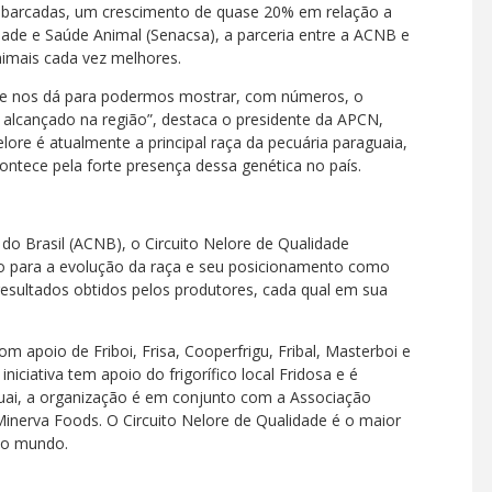
embarcadas, um crescimento de quase 20% em relação a
ade e Saúde Animal (Senacsa), a parceria entre a ACNB e
imais cada vez melhores.
ue nos dá para podermos mostrar, com números, o
 alcançado na região”, destaca o presidente da APCN,
lore é atualmente a principal raça da pecuária paraguaia,
ontece pela forte presença dessa genética no país.
do Brasil (ACNB), o Circuito Nelore de Qualidade
do para a evolução da raça e seu posicionamento como
a resultados obtidos pelos produtores, cada qual em sua
m apoio de Friboi, Frisa, Cooperfrigu, Fribal, Masterboi e
iciativa tem apoio do frigorífico local Fridosa e é
ai, a organização é em conjunto com a Associação
inerva Foods. O Circuito Nelore de Qualidade é o maior
 do mundo.