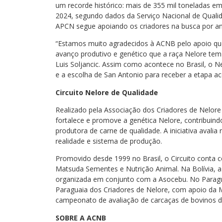
um recorde histórico: mais de 355 mil toneladas 
2024, segundo dados da Serviço Nacional de Qualid
APCN segue apoiando os criadores na busca por an
“Estamos muito agradecidos à ACNB pelo apoio q
avanço produtivo e genético que a raça Nelore tem
Luis Soljancic. Assim como acontece no Brasil, o Ne
e a escolha de San Antonio para receber a etapa ac
Circuito Nelore de Qualidade
Realizado pela Associação dos Criadores de Nelore 
fortalece e promove a genética Nelore, contribuin
produtora de carne de qualidade. A iniciativa avali
realidade e sistema de produção.
Promovido desde 1999 no Brasil, o Circuito conta co
Matsuda Sementes e Nutrição Animal. Na Bolívia, a in
organizada em conjunto com a Asocebu. No Paragu
Paraguaia dos Criadores de Nelore, com apoio da M
campeonato de avaliação de carcaças de bovinos
SOBRE A ACNB