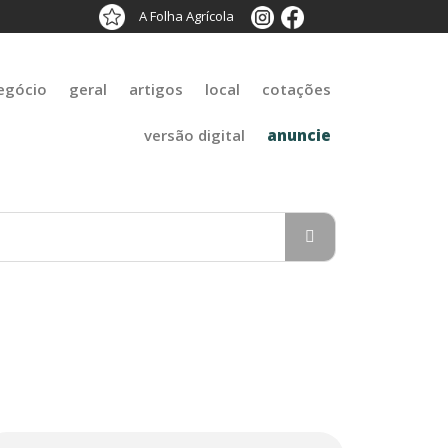
A Folha Agrícola
egócio
geral
artigos
local
cotações
versão digital
anuncie