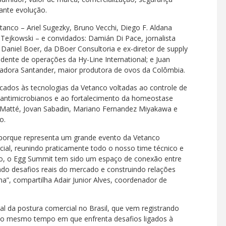
ante evolução.
etanco – Ariel Sugezky, Bruno Vecchi, Diego F. Aldana
 Tejkowski – e convidados: Damián Di Pace, jornalista
aniel Boer, da DBoer Consultoria e ex-diretor de supply
dente de operações da Hy-Line International; e Juan
badora Santander, maior produtora de ovos da Colômbia.
cados às tecnologias da Vetanco voltadas ao controle de
 antimicrobianos e ao fortalecimento da homeostase
o Matté, Jovan Sabadin, Mariano Fernandez Miyakawa e
o.
porque representa um grande evento da Vetanco
ial, reunindo praticamente todo o nosso time técnico e
co, o Egg Summit tem sido um espaço de conexão entre
indo desafios reais do mercado e construindo relações
na”, compartilha Adair Junior Alves, coordenador de
al da postura comercial no Brasil, que vem registrando
o mesmo tempo em que enfrenta desafios ligados à