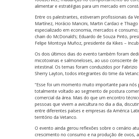
alimentar e estratégias para um mercado em const
Entre os palestrantes, estiveram profissionais da V
Martínez, Horácio Mancini, Martin Cardaci e Thiago
especializado em economia, mercados e consumo; D
chain do McDonald’s; Eduardo de Souza Pinto, presi
Felipe Montoya Muñoz, presidente da Kikes – Incu
Os dois últimos dias do evento também foram dedi
micotoxinas e salmoneloses, ao uso consciente de
intestinal. Os temas foram conduzidos por Fabrizi
Sherry Layton, todos integrantes do time da Vetanc
“Esse foi um momento muito importante para nós 
totalmente voltado ao segmento de postura comerc
comercial da área. Mais do que um encontro técni
pessoas que vivem a avicultura no dia a dia, discut
entre diferentes países e empresas da América Lati
território da Vetanco.
O evento ainda gerou reflexões sobre o cenário atu
crescimento no consumo e na produção de ovos, a