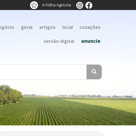
A Folha Agrícola
egócio
geral
artigos
local
cotações
versão digital
anuncie