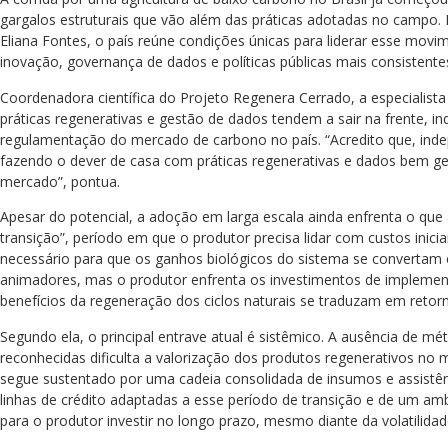
gargalos estruturais que vão além das práticas adotadas no campo.
Eliana Fontes, o país reúne condições únicas para liderar esse movi
inovação, governança de dados e políticas públicas mais consistente
Coordenadora científica do Projeto Regenera Cerrado, a especialist
práticas regenerativas e gestão de dados tendem a sair na frente, 
regulamentação do mercado de carbono no país. “Acredito que, in
fazendo o dever de casa com práticas regenerativas e dados bem ge
mercado”, pontua.
Apesar do potencial, a adoção em larga escala ainda enfrenta o que
transição”, período em que o produtor precisa lidar com custos inic
necessário para que os ganhos biológicos do sistema se convertam e
animadores, mas o produtor enfrenta os investimentos de implemen
benefícios da regeneração dos ciclos naturais se traduzam em retorno
Segundo ela, o principal entrave atual é sistêmico. A ausência de mét
reconhecidas dificulta a valorização dos produtos regenerativos n
segue sustentado por uma cadeia consolidada de insumos e assistênc
linhas de crédito adaptadas a esse período de transição e de um amb
para o produtor investir no longo prazo, mesmo diante da volatilidade