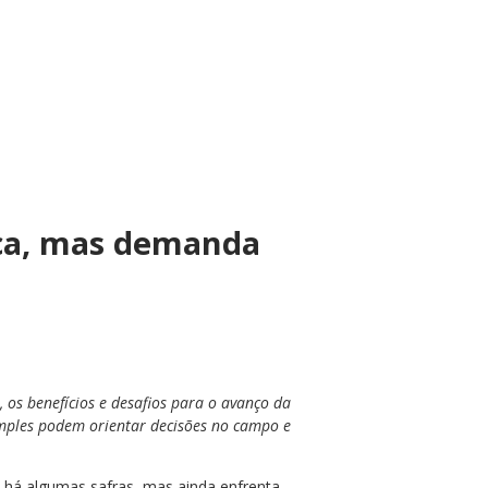
nça, mas demanda
s benefícios e desafios para o avanço da
imples podem orientar decisões no campo e
u há algumas safras, mas ainda enfrenta