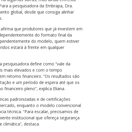
 Para a pesquisadora da Embrapa, Dra.
mento global, desde que consiga alinhar
s.
a afirma que produtores que já investem em
independentemente do formato final da
dependentemente do modelo, quem estiver
ridos estará à frente em qualquer
 a pesquisadora define como “vale da
iais mais elevados e com o tempo
m retorno financeiro. “Os resultados são
tação e um período de espera até que os
 financeiro pleno”, explica Eliana.
ricas padronizadas e de certificações
o mercado, enquanto o modelo convencional
ia técnica. “Para escalar, precisamos de
iente institucional que ofereça segurança
 climática”, destaca.