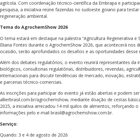
agrícola. Com coordenação técnico-científica da Embrapa e participaç
pesquisa, a iniciativa reúne fazendas no sudoeste goiano para testar
regeneração ambiental.
Tema do AgrochemShow 2026
O tema estará em destaque na palestra “Agricultura Regenerativa e Su
Eliana Fontes durante o AgrochemShow 2026, que acontecerá nos di
ocasião, serão aprofundados os desafios e as oportunidades desse 
Além dos debates regulatórios, o evento reunirá representantes da in
biológicos, consultorias regulatórias, distribuidores, revendas, agri
internacionais para discutir tendências de mercado, inovação, estraté
e parcerias técnico-comerciais.
As inscrições para participar do evento já estão abertas e podem ser 
allierbrasil.com.br/agrochemshow, mediante doação de cestas básic
2025, a iniciativa arrecadou 14 mil quilos de alimentos, reforçando
informações pelo e-mail brasil@agrochemshow.com.br.
Serviço:
Quando: 3 e 4 de agosto de 2026