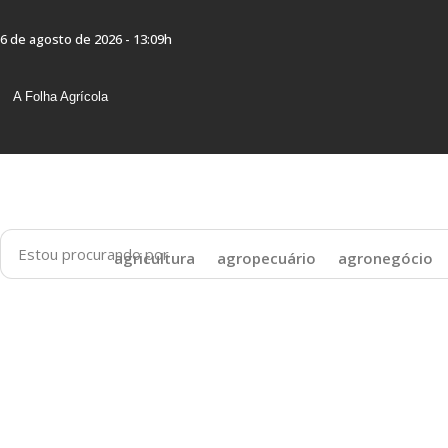
Skip
to
6 de agosto de 2026 - 13:09h
content
A Folha Agrícola
agricultura
agropecuário
agronegócio