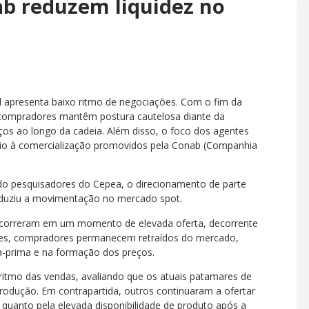
ab reduzem liquidez no
 apresenta baixo ritmo de negociações. Com o fim da
e compradores mantêm postura cautelosa diante da
eços ao longo da cadeia. Além disso, o foco dos agentes
poio à comercialização promovidos pela Conab (Companhia
ndo pesquisadores do Cepea, o direcionamento de parte
duziu a movimentação no mercado spot.
 ocorreram em um momento de elevada oferta, decorrente
giões, compradores permanecem retraídos do mercado,
ia-prima e na formação dos preços.
o ritmo das vendas, avaliando que os atuais patamares de
produção. Em contrapartida, outros continuaram a ofertar
, quanto pela elevada disponibilidade de produto após a