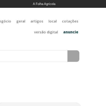
A Folha Agrícola
egócio
geral
artigos
local
cotações
versão digital
anuncie