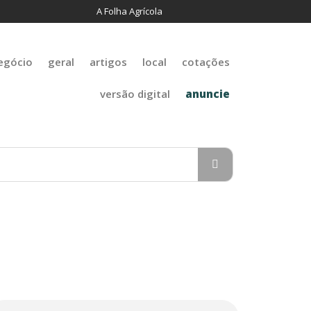
A Folha Agrícola
egócio
geral
artigos
local
cotações
versão digital
anuncie