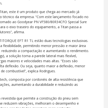
n.
Titan, este é um produto que chega ao mercado já
to técnico da empresa. “Com este lançamento focado no
e, somado ao Goodyear PN VF580/80R34CFO Special Sure
ra o eixo traseiro do equipamento, a Titan passa a
tores”, afirma.
TITORQUE EFT R1 TL estão duas tecnologias exclusivas.
ta flexibilidade, permitindo menor pressão e maior área
ga, reduzindo a compactação e aumentando o rendimento.
gy
), a solução torna a parede lateral mais flexível,
gas maiores e velocidades mais altas. “Esses são
lta deflexão. Ou seja, quanto maior a deflexão, menor
e combustível”, explica Rodrigues.
ch, composta por cordonéis de alta resistência que
rações, aumentando a durabilidade e reduzindo as
a revestida que permite a construção do pneu sem
s que reduzem vibrações, melhoram o desempenho e