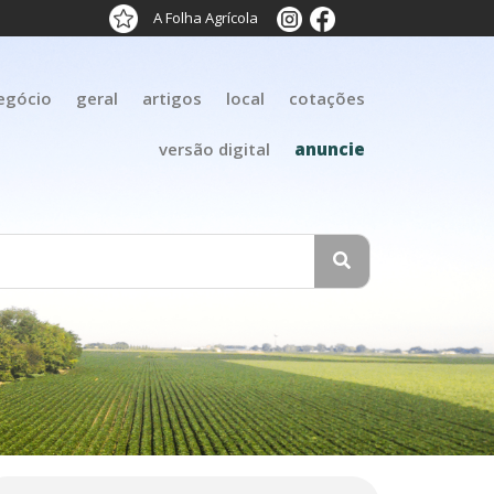
A Folha Agrícola
egócio
geral
artigos
local
cotações
versão digital
anuncie