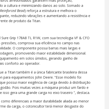
 ombros arredondados garantem mais proteção,
do a cultura e minimizando danos ao solo. Somado a
 Reinforced Bead
) reforça a estrutura e melhora o
pante, reduzindo vibrações e aumentando a resistência e
rente de produto da Titan.
 Sure Grip 178A8 TL R1W, com sua tecnologia VF & CFO
 pressões, comprova sua eficiência no campo nas
bilidade. O componente possui barras mais largas e
rodagem, promovendo maior estabilidade dimensional.
o equipamento em solos úmidos, gerando ganho de
ais conforto ao operador.
e a Titan também é a única fabricante brasileira dessa
ton para equipamentos John Deere. “Esse modelo foi
que possui maior exigência de carga devido à distribuição
godão. Pois muitas vezes a máquina produz um fardo e
isso gera uma grande carga no eixo traseiro ”, destaca.
 como diferenciais a maior durabilidade aliada ao menor
orme da carga, o cotonicultor terá menor desgaste do