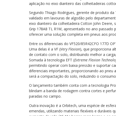
aplicação no eixo dianteiro das colheitadeiras cotto
Segundo Thiago Rodrigues, gerente de produto da 
validado em lavouras de algodão pelo departamen
eixo dianteiro da colheitadeira Cotton John Deer
Grip 178A8 TL R1W, apresentado no ano passado pa
oferecer uma solução completa em pneus aos produ
Entre os diferenciais do VF520/85R42CFO 177D OP
Uma delas é a VF (
Very Flexion
), que proporciona al
de contato com o solo, distribuindo melhor a car
Somada à tecnologia EFT (
Extreme Flexion Technolo
permitindo operar com baixa pressão e suportar car
diferenciais importantes, proporcionando ao pneu a
será a compactação do solo, reduzindo o consumo d
O lançamento também conta com a tecnologia Prote
blindam a banda de rodagem contra cortes e perfu
paradas no campo.
Outra inovação é a Orbitech, uma espécie de esfer
emendas, utilizando materiais flexíveis e durávei