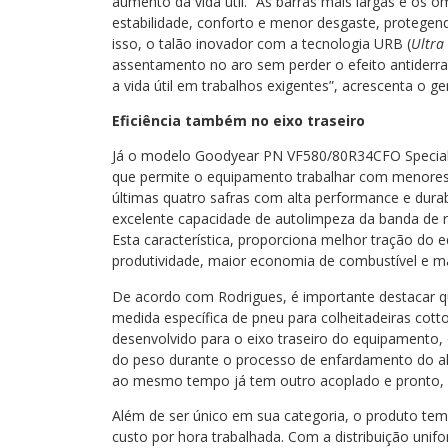
aumento da vida útil. “As barras mais largas e os
estabilidade, conforto e menor desgaste, protegen
isso, o talão inovador com a tecnologia URB (
Ultra
assentamento no aro sem perder o efeito antiderra
a vida útil em trabalhos exigentes”, acrescenta o ge
Eficiência também no eixo traseiro
Já o modelo Goodyear PN VF580/80R34CFO Special
que permite o equipamento trabalhar com menores
últimas quatro safras com alta performance e dura
excelente capacidade de autolimpeza da banda de 
Esta característica, proporciona melhor tração d
produtividade, maior economia de combustível e m
De acordo com Rodrigues, é importante destacar qu
medida específica de pneu para colheitadeiras cot
desenvolvido para o eixo traseiro do equipamento, 
do peso durante o processo de enfardamento do al
ao mesmo tempo já tem outro acoplado e pronto, e 
Além de ser único em sua categoria, o produto tem
custo por hora trabalhada. Com a distribuição unif