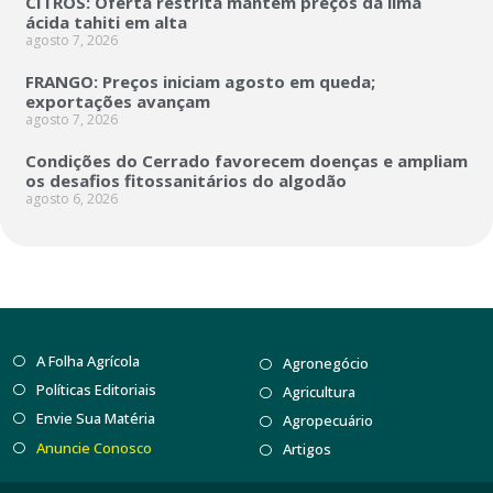
CITROS: Oferta restrita mantém preços da lima
ácida tahiti em alta
agosto 7, 2026
FRANGO: Preços iniciam agosto em queda;
exportações avançam
agosto 7, 2026
Condições do Cerrado favorecem doenças e ampliam
os desafios fitossanitários do algodão
agosto 6, 2026
A Folha Agrícola
Agronegócio
Políticas Editoriais
Agricultura
Envie Sua Matéria
Agropecuário
Anuncie Conosco
Artigos